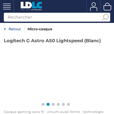
Retour
Micro-casque
Logitech G Astro A50 Lightspeed (Blanc)
Casque gaming sans fil - circum-aural fermé - technologie