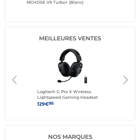
MCHOSE V9 Turbo+ (Blanc)
Razer B
Xbox (Bl
MEILLEURES VENTES
ir)
Logitech G Pro X Wireless
Lo
Lightspeed Gaming Headset
Hea
(Noir)
95
129€
99
NOS MARQUES