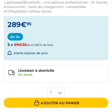
Lightspeed/Bluetooth - microphone professionnel - 24 heures
d'autonomie - socle de chargement - compatible
PC/PlayStation 5/Xbox Series
289€
95
En 3x
3 x
99€36
dont 8€13 de frais
Alerte baisse de prix
Livraison à domicile
En
stock
1
AJOUTER AU PANIER