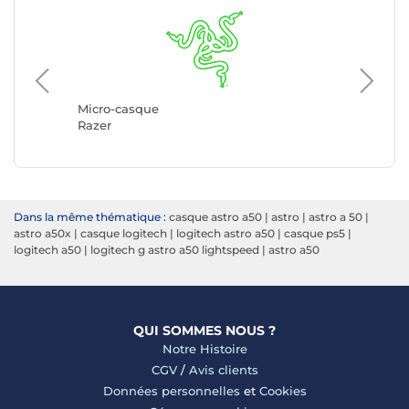
Micro-c
Logitec
Micro-casque
Razer
Dans la même thématique :
casque astro a50
|
astro
|
astro a 50
|
astro a50x
|
casque logitech
|
logitech astro a50
|
casque ps5
|
logitech a50
|
logitech g astro a50 lightspeed
|
astro a50
QUI SOMMES NOUS ?
Notre Histoire
CGV
/
Avis clients
Données personnelles
et
Cookies