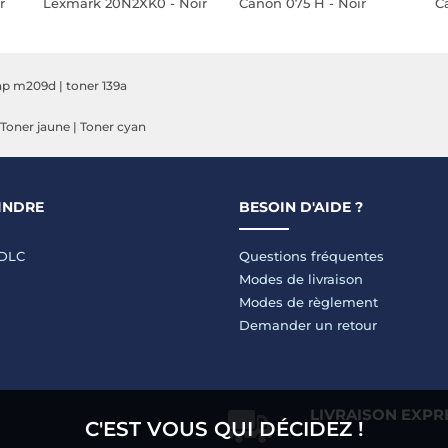
r
Lexmark 20N2XK0 - Noir
Canon 075 H - Noir
C
 hp m209d
|
toner 139a
Toner jaune
|
Toner cyan
INDRE
BESOIN D'AIDE ?
LDLC
Questions fréquentes
Modes de livraison
Modes de règlement
Demander un retour
LIVRAISON EXPR
C'EST VOUS QUI DÉCIDEZ !