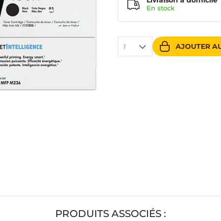
Livraison à domicile
En
stock
AJOUTER AU
1
PRODUITS ASSOCIÉS :