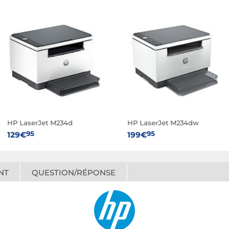
HP LaserJet M234d
HP LaserJet M234dw
95
95
129€
199€
NT
QUESTION/RÉPONSE