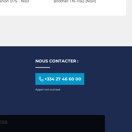
anon 075 - Noir
Brother TN-1150 (Noir)
Brother DR
NOUS CONTACTER :
+334 27 46 60 00
Appel non surtaxé
ESS