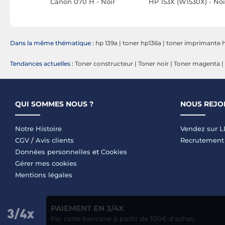
 Kit
Canon 070 H - Noir
HP 153X (W1530X) - Noi
20/B625
Dans la même thématique :
hp 139a
|
toner hp136a
|
toner imprimante
Tendances actuelles :
Toner constructeur
|
Toner noir
|
Toner magenta
|
QUI SOMMES NOUS ?
NOUS REJO
Notre Histoire
Vendez sur 
CGV
/
Avis clients
Recrutement
Données personnelles
et
Cookies
Gérer mes cookies
Mentions légales
PAIEMENT EN 3/4X
Par carte bancaire à partir de 100€ d'achat.