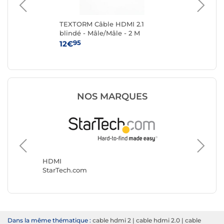
 8K
TEXTORM Câble HDMI 2.1
TE
blindé - Mâle/Mâle - 2 M
ver
Mâl
95
12€
14
NOS MARQUES
HDMI
NEDIS
HDMI
StarTech.com
Dans la même thématique :
cable hdmi 2
|
cable hdmi 2.0
|
cable