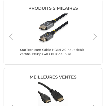
PRODUITS SIMILAIRES
ifié
StarTech.com Câble HDMI 2.0 haut débit
StarTec
60Hz de
certifié 18Gbps 4K 60Hz de 1.5 m
Certifi
MEILLEURES VENTES