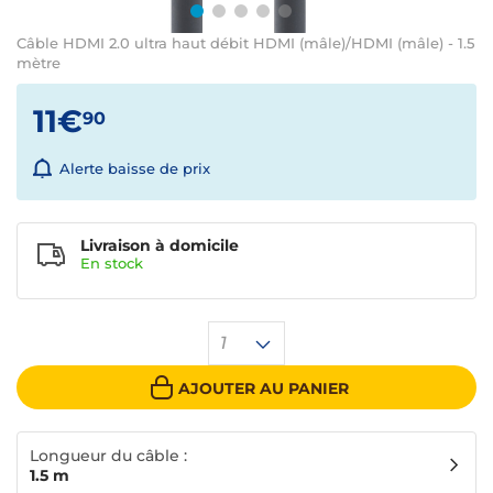
Câble HDMI 2.0 ultra haut débit HDMI (mâle)/HDMI (mâle) - 1.5
mètre
11€
90
Alerte baisse de prix
Livraison à domicile
En
stock
1
AJOUTER AU PANIER
Longueur du câble :
1.5 m