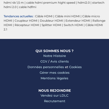
hdmi 4k 1,5 m
|
cable hdmi premium hight speed
|
hdmi2.0
|
startech
hdmi 2.0
|
cable hdfmi
Tendances actuelles :
Câble HDMI
|
Câble mini HDMI
|
Câble micro
HDMI
|
Coupleur HDMI
|
Doubleur HDMI
|
Extendeur HDMI
|
Rallonge
HDMI
|
Récepteur HDMI
|
Splitter HDMI
|
Switch HDMI
|
Câble HDMI
2.1
QUI SOMMES NOUS ?
Notre Histoire
CGV
/
Avis clients
Données personnelles
et
Cookies
Gérer mes cookies
Mentions légales
NOUS REJOINDRE
Vendez sur LDLC
Recrutement