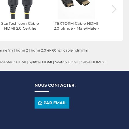
StarTech.com Câble
TEXTORM Câble HDMI
TEXTORM
HDMI 2.0 Certifié
2.0 blindé - Mâle/Mâle -
2.0 blindé
Premium haut débit
1 M
18Gbps 4K 60Hz de 10
m
male 1m
|
hdmi 2
|
hdmi 2.0 4k 60hz
|
cable hdmi 1m
écepteur HDMI
|
Splitter HDMI
|
Switch HDMI
|
Câble HDMI 2.1
NOUS CONTACTER :
PAR EMAIL