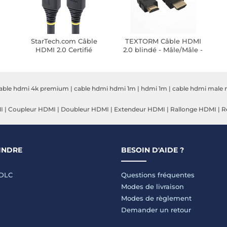
StarTech.com Câble
TEXTORM Câble HDMI
HDMI 2.0 Certifié
2.0 blindé - Mâle/Mâle -
m
Premium haut débit
2 M
18Gbps 4K 60Hz de 15 m
able hdmi 4k premium
|
cable hdmi hdmi 1m
|
hdmi 1m
|
cable hdmi male 
I
|
Coupleur HDMI
|
Doubleur HDMI
|
Extendeur HDMI
|
Rallonge HDMI
|
R
INDRE
BESOIN D'AIDE ?
LDLC
Questions fréquentes
Modes de livraison
Modes de règlement
Demander un retour