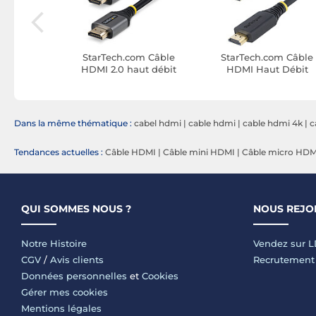
om Câble
StarTech.com Câble
StarTech.com Câble
ertifié
HDMI 2.0 haut débit
HDMI Haut Débit
ut débit
certifié 18Gbps 4K 60Hz
Certifié Premium 2.4
Hz de 0.3
de 1.5 m
Dans la même thématique :
cabel hdmi
|
cable hdmi
|
cable hdmi 4k
|
c
Tendances actuelles :
Câble HDMI
|
Câble mini HDMI
|
Câble micro HDM
QUI SOMMES NOUS ?
NOUS REJO
Notre Histoire
Vendez sur 
CGV
/
Avis clients
Recrutement
Données personnelles
et
Cookies
Gérer mes cookies
Mentions légales