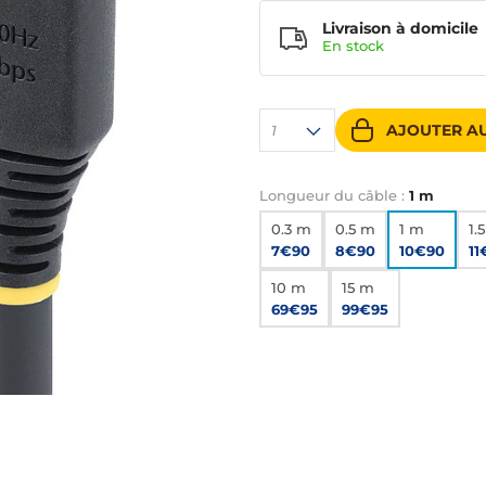
Livraison à domicile
En
stock
AJOUTER AU
1
Longueur du câble :
1 m
0.3 m
0.5 m
1 m
1.
7€90
8€90
10€90
11
10 m
15 m
69€95
99€95