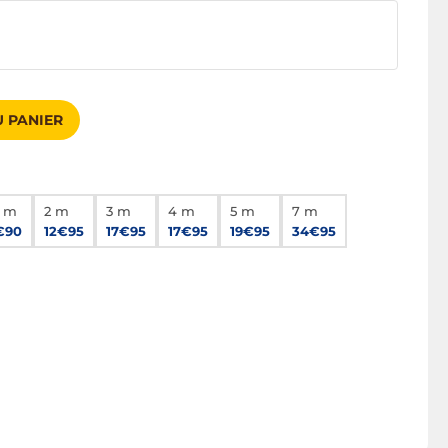
 PANIER
5 m
2 m
3 m
4 m
5 m
7 m
€90
12€95
17€95
17€95
19€95
34€95