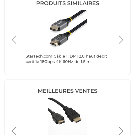
PRODUITS SIMILAIRES
ifié
StarTech.com Câble HDMI 2.0 haut débit
StarTec
60Hz de
certifié 18Gbps 4K 60Hz de 1.5 m
Certifi
MEILLEURES VENTES