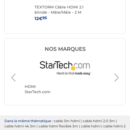
TEXTORM Câble HDMI 2.1
TE
blindé - Mâle/Mâle - 2 M
ver
Mâl
95
12€
14
NOS MARQUES
HDMI
NEDIS
HDMI
StarTech.com
Dans la même thématique :
cable 3m hdmi
|
cable hdmi 2.0 3m
|
cable hdmi 4k 3m
|
cable hdmi flexible 3m
|
cable hdmi
|
cable hdmi 2