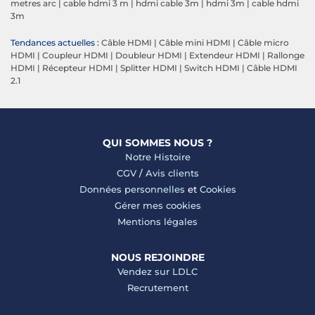
metres arc
|
cable hdmi 3 m
|
hdmi cable 3m
|
hdmi 3m
|
cable hdmi
3m
Tendances actuelles :
Câble HDMI
|
Câble mini HDMI
|
Câble micro
HDMI
|
Coupleur HDMI
|
Doubleur HDMI
|
Extendeur HDMI
|
Rallonge
HDMI
|
Récepteur HDMI
|
Splitter HDMI
|
Switch HDMI
|
Câble HDMI
2.1
QUI SOMMES NOUS ?
Notre Histoire
CGV
/
Avis clients
Données personnelles
et
Cookies
Gérer mes cookies
Mentions légales
NOUS REJOINDRE
Vendez sur LDLC
Recrutement