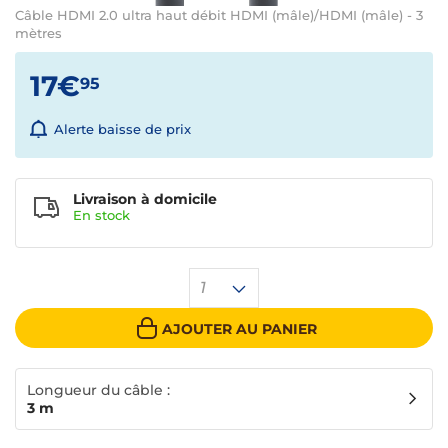
Câble HDMI 2.0 ultra haut débit HDMI (mâle)/HDMI (mâle) - 3
mètres
17€
95
Alerte baisse de prix
Livraison à domicile
En
stock
1
AJOUTER AU PANIER
Longueur du câble :
3 m