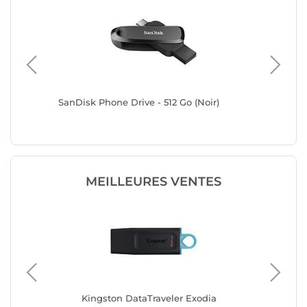
B-C 512
SanDisk Phone Drive - 512 Go (Noir)
SanDisk 
MEILLEURES VENTES
Kingston DataTraveler Exodia
San