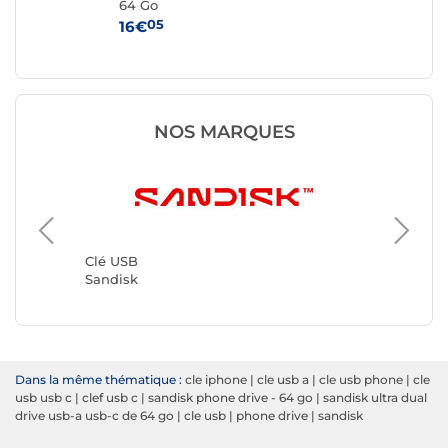
64 Go
Go
05
16€
36
NOS MARQUES
Clé USB
Kingsto
Clé USB
Sandisk
Dans la même thématique :
cle iphone
|
cle usb a
|
cle usb phone
|
cle
usb usb c
|
clef usb c
|
sandisk phone drive - 64 go
|
sandisk ultra dual
drive usb-a usb-c de 64 go
|
cle usb
|
phone drive
|
sandisk