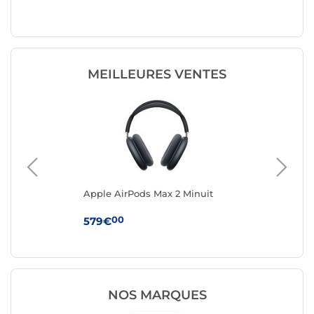
charge 
MEILLEURES VENTES
Apple AirPods Max 2 Minuit
App
Boî
(U
00
579€
24
NOS MARQUES