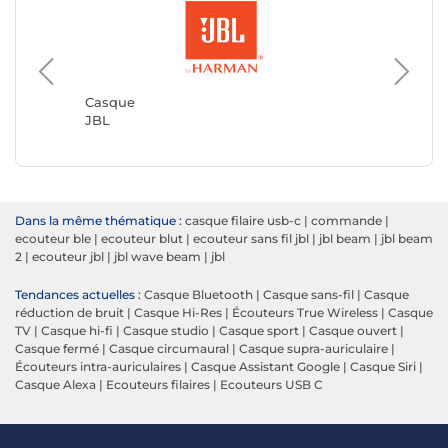
Casque
JVC
Casque
JBL
Dans la même thématique :
casque filaire usb-c
|
commande
|
ecouteur ble
|
ecouteur blut
|
ecouteur sans fil jbl
|
jbl beam
|
jbl beam
2
|
ecouteur jbl
|
jbl wave beam
|
jbl
Tendances actuelles :
Casque Bluetooth
|
Casque sans-fil
|
Casque
réduction de bruit
|
Casque Hi-Res
|
Écouteurs True Wireless
|
Casque
TV
|
Casque hi-fi
|
Casque studio
|
Casque sport
|
Casque ouvert
|
Casque fermé
|
Casque circumaural
|
Casque supra-auriculaire
|
Écouteurs intra-auriculaires
|
Casque Assistant Google
|
Casque Siri
|
Casque Alexa
|
Ecouteurs filaires
|
Ecouteurs USB C