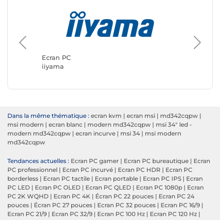
Ecran P
ASUS
Ecran PC
iiyama
Dans la même thématique :
ecran kvm
|
ecran msi
|
md342cqpw
|
msi modern
|
ecran blanc
|
modern md342cqpw
|
msi 34" led -
modern md342cqpw
|
ecran incurve
|
msi 34
|
msi modern
md342cqpw
Tendances actuelles :
Ecran PC gamer
|
Ecran PC bureautique
|
Ecran
PC professionnel
|
Ecran PC incurvé
|
Ecran PC HDR
|
Ecran PC
borderless
|
Ecran PC tactile
|
Ecran portable
|
Ecran PC IPS
|
Ecran
PC LED
|
Ecran PC OLED
|
Ecran PC QLED
|
Ecran PC 1080p
|
Ecran
PC 2K WQHD
|
Ecran PC 4K
|
Écran PC 22 pouces
|
Ecran PC 24
pouces
|
Écran PC 27 pouces
|
Ecran PC 32 pouces
|
Ecran PC 16/9
|
Ecran PC 21/9
|
Ecran PC 32/9
|
Ecran PC 100 Hz
|
Ecran PC 120 Hz
|