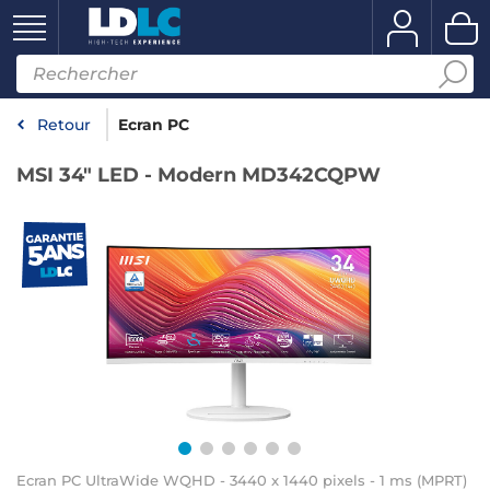
Retour
Ecran PC
MSI 34" LED - Modern MD342CQPW
Ecran PC UltraWide WQHD - 3440 x 1440 pixels - 1 ms (MPRT)