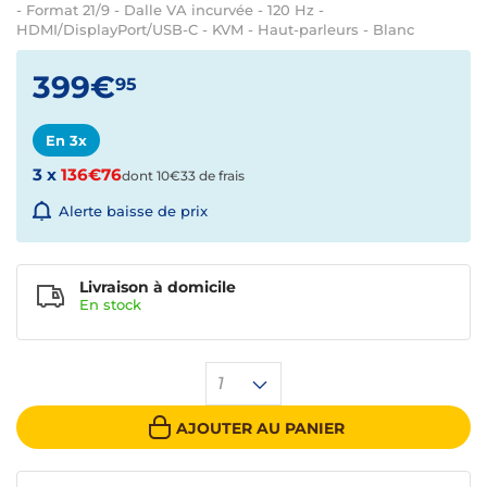
- Format 21/9 - Dalle VA incurvée - 120 Hz -
HDMI/DisplayPort/USB-C - KVM - Haut-parleurs - Blanc
399€
95
En 3x
3 x
136€76
dont 10€33 de frais
Alerte baisse de prix
Livraison à domicile
En
stock
1
AJOUTER AU PANIER