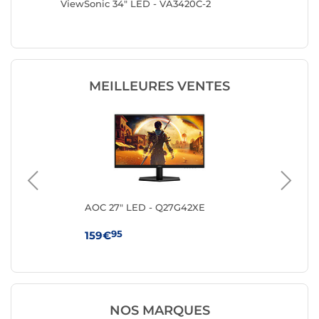
-B
ViewSonic 34" LED - VA3420C-2
Lenovo 
MEILLEURES VENTES
ng
AOC 27" LED - Q27G42XE
MS
95
159€
10
NOS MARQUES