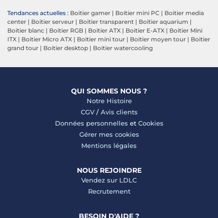
Tendances actuelles :
Boitier gamer
|
Boitier mini PC
|
Boitier media
center
|
Boitier serveur
|
Boitier transparent
|
Boitier aquarium
|
Boitier blanc
|
Boitier RGB
|
Boitier ATX
|
Boitier E-ATX
|
Boitier Mini
ITX
|
Boitier Micro ATX
|
Boitier mini tour
|
Boitier moyen tour
|
Boitier
grand tour
|
Boitier desktop
|
Boitier watercooling
QUI SOMMES NOUS ?
Notre Histoire
CGV
/
Avis clients
Données personnelles
et
Cookies
Gérer mes cookies
Mentions légales
NOUS REJOINDRE
Vendez sur LDLC
Recrutement
BESOIN D'AIDE ?