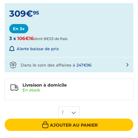
309€
95
En 3x
3 x
106€16
dont 8€53 de frais
Alerte baisse de prix
Dans le coin des affaires à
247€96
Livraison à domicile
En
stock
1
AJOUTER AU PANIER