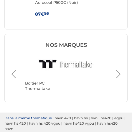
Aerocool P500C (Noir)
Cor
95
87€
79
NOS MARQUES
Boîtier 
Corsair
Boîtier PC
Thermaltake
Dans la même thématique :
havn 420
|
havn hs
|
hvn
|
hs420
|
egpu
|
havn hs 420
|
havn hs 420 vgpu
|
havn hs420 vgpu
|
havn hs420
|
havn