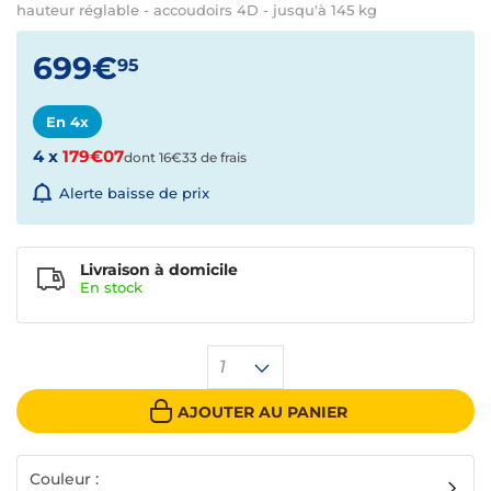
hauteur réglable - accoudoirs 4D - jusqu'à 145 kg
699€
95
En 4x
4 x
179€07
dont 16€33 de frais
Alerte baisse de prix
Livraison à domicile
En
stock
1
AJOUTER AU PANIER
Couleur :