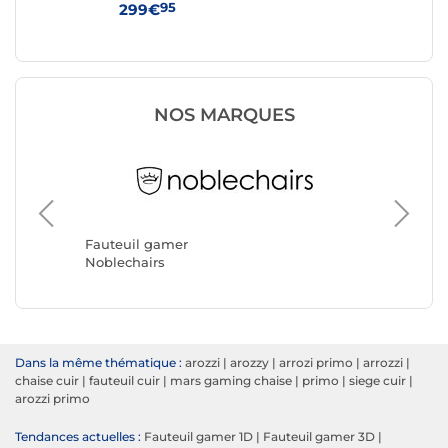
95
299€
42
NOS MARQUES
Fauteui
REKT
Fauteuil gamer
Noblechairs
Dans la même thématique :
arozzi
|
arozzy
|
arrozi primo
|
arrozzi
|
chaise cuir
|
fauteuil cuir
|
mars gaming chaise
|
primo
|
siege cuir
|
arozzi primo
Tendances actuelles :
Fauteuil gamer 1D
|
Fauteuil gamer 3D
|