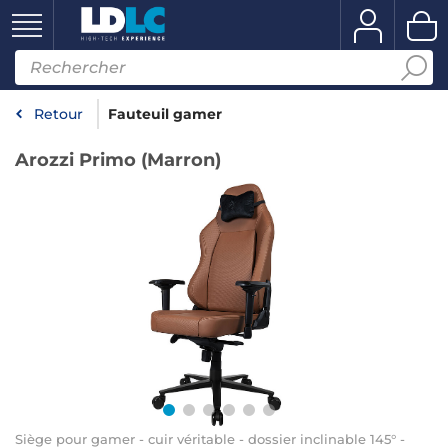
Retour
Fauteuil gamer
Arozzi Primo (Marron)
Siège pour gamer - cuir véritable - dossier inclinable 145° -