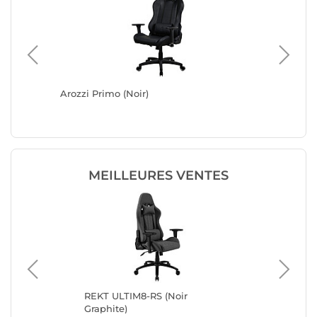
Arozzi Primo (Noir)
Noblecha
MEILLEURES VENTES
-
REKT ULTIM8-RS (Noir
No
Graphite)
(an