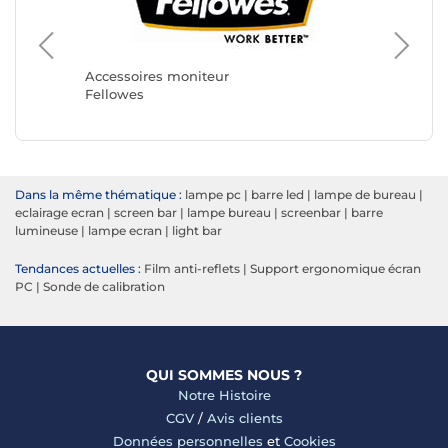
Accesso
StarTec
Accessoires moniteur
Fellowes
Dans la même thématique :
lampe pc
|
barre led
|
lampe de bureau
|
eclairage ecran
|
screen bar
|
lampe bureau
|
screenbar
|
barre
lumineuse
|
lampe ecran
|
light bar
Tendances actuelles :
Film anti-reflets
|
Support ergonomique écran
PC
|
Sonde de calibration
QUI SOMMES NOUS ?
Notre Histoire
CGV
/
Avis clients
Données personnelles
et
Cookies