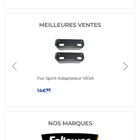
MEILLEURES VENTES
Fox Spirit Adaptateur VESA
IN
12V
95
14€
14
NOS MARQUES