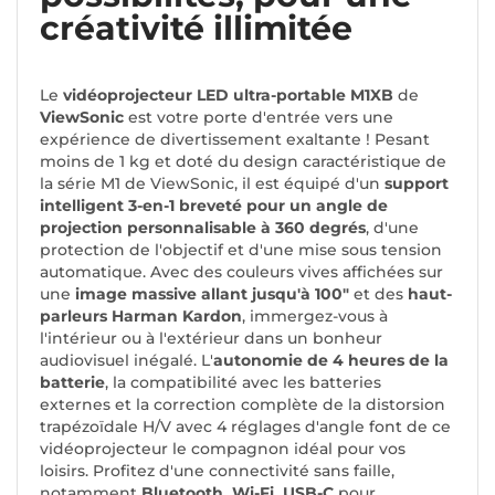
créativité illimitée
Le
vidéoprojecteur LED ultra-portable M1XB
de
ViewSonic
est votre porte d'entrée vers une
expérience de divertissement exaltante ! Pesant
moins de 1 kg et doté du design caractéristique de
la série M1 de ViewSonic, il est équipé d'un
support
intelligent 3-en-1 breveté pour un angle de
projection personnalisable à 360 degrés
, d'une
protection de l'objectif et d'une mise sous tension
automatique. Avec des couleurs vives affichées sur
une
image massive allant jusqu'à 100"
et des
haut-
parleurs Harman Kardon
, immergez-vous à
l'intérieur ou à l'extérieur dans un bonheur
audiovisuel inégalé. L'
autonomie de 4 heures de la
batterie
, la compatibilité avec les batteries
externes et la correction complète de la distorsion
trapézoïdale H/V avec 4 réglages d'angle font de ce
vidéoprojecteur le compagnon idéal pour vos
loisirs. Profitez d'une connectivité sans faille,
notamment
Bluetooth, Wi-Fi, USB-C
pour