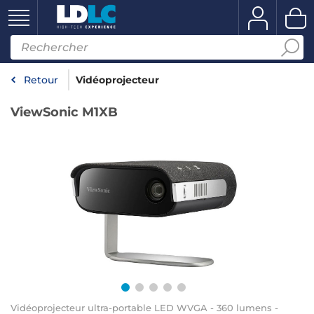
Retour
Vidéoprojecteur
ViewSonic M1XB
Vidéoprojecteur ultra-portable LED WVGA - 360 lumens -