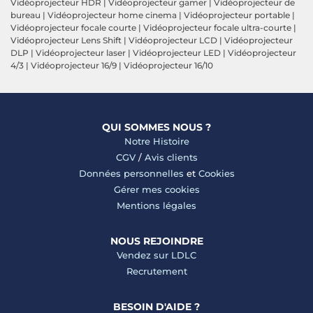
Vidéoprojecteur HDR
|
Vidéoprojecteur gamer
|
Vidéoprojecteur de
bureau
|
Vidéoprojecteur home cinema
|
Vidéoprojecteur portable
|
Vidéoprojecteur focale courte
|
Vidéoprojecteur focale ultra-courte
|
Vidéoprojecteur Lens Shift
|
Vidéoprojecteur LCD
|
Vidéoprojecteur
DLP
|
Vidéoprojecteur laser
|
Vidéoprojecteur LED
|
Vidéoprojecteur
4/3
|
Vidéoprojecteur 16/9
|
Vidéoprojecteur 16/10
QUI SOMMES NOUS ?
Notre Histoire
CGV
/
Avis clients
Données personnelles
et
Cookies
Gérer mes cookies
Mentions légales
NOUS REJOINDRE
Vendez sur LDLC
Recrutement
BESOIN D'AIDE ?