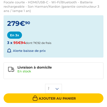
Focale courte - HDMI/USB-C - Wi-Fi/Bluetooth - Batterie
rechargeable - Son Harman/Kardon (garantie constructeur 3
ans / lampe 1 an)
279€
90
En 3x
3 x
95€94
dont 7€92 de frais
Alerte baisse de prix
Livraison à domicile
En
stock
1
AJOUTER AU PANIER