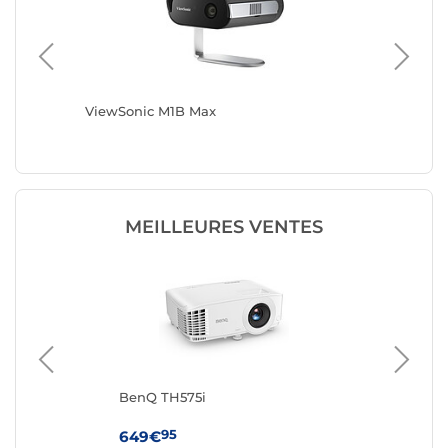
ViewSonic M1B Max
Optoma
MEILLEURES VENTES
BenQ TH575i
TC
95
649€
24