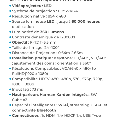
Vidéoprojecteur LED
Système de projection : 0.2" WVGA
Résolution native : 854 x 480
Source lumineuse
LED
: jusqu'à
60 000 heures
d'utilisation
Luminosité de
360 Lumens
Contraste dynamique de 120000:1
Objectif
: F=1.7, f=5.5mm
Taille de l'image: 24"-100"
Distance de Projection : 0.64m-2.66m
Installation pratique
: Keystone: H:+/-40° , V: +/-40°
; ajustement des coins ; orientation à 360°
Résolutions Compatibles : VGA(640 x 480) to
FullHD(1920 x 1080)
Compatibilité HDTV: 480i, 480p, 576i, 576p, 720p,
1080i, 1080p
Input lag : 73 ms
Haut-parleurs Harman Kardon intégrés :
3W
Cube x2
Capacités intelligentes :
Wi-Fi
, streaming USB-C et
connectivité
Bluetooth
Connectiques
: 1x HDMI 1.4/ HDCP 1.4, USB Type