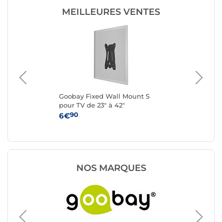
MEILLEURES VENTES
o L
Goobay Fixed Wall Mount S
Eat
pour TV de 23" à 42"
pou
90
6€
34
NOS MARQUES
Support