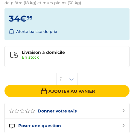
de plâtre (18 kg) et murs pleins (30 kg)
34€
95
Alerte baisse de prix
Livraison à domicile
En
stock
1
AJOUTER AU PANIER
Donner votre avis
Poser une question