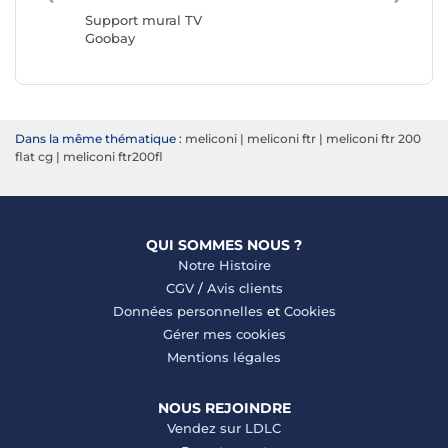
ERARD 
Support mural TV
Goobay
Dans la même thématique :
meliconi
|
meliconi ftr
|
meliconi ftr 200
flat cg
|
meliconi ftr200fl
QUI SOMMES NOUS ?
Notre Histoire
CGV
/
Avis clients
Données personnelles
et
Cookies
Gérer mes cookies
Mentions légales
NOUS REJOINDRE
Vendez sur LDLC