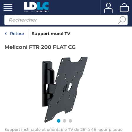
Retour
Support mural TV
Meliconi FTR 200 FLAT CG
Support inclinable et orientable TV de 26" à 45" pour plaque