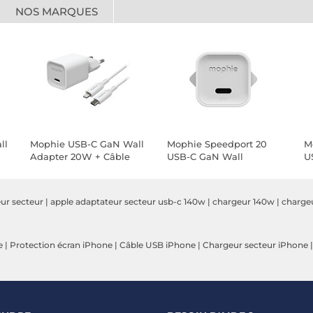
NOS MARQUES
ll
Mophie USB-C GaN Wall
Mophie Speedport 20
M
Adapter 20W + Câble
USB-C GaN Wall
U
Adapter 20W
A
ur secteur
|
apple adaptateur secteur usb-c 140w
|
chargeur 140w
|
charge
e
|
Protection écran iPhone
|
Câble USB iPhone
|
Chargeur secteur iPhone