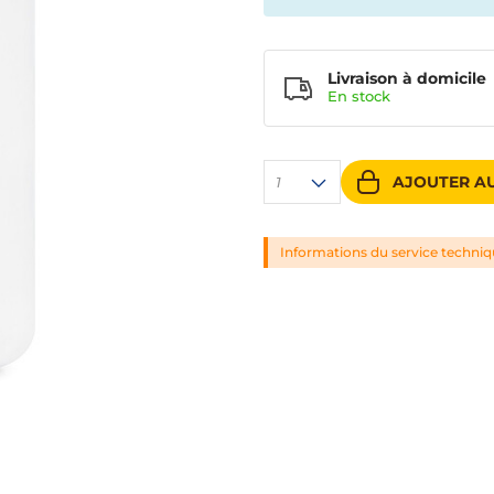
Livraison à domicile
En
stock
AJOUTER AU
1
Informations du service techni