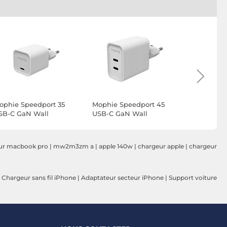
ophie Speedport 35
Mophie Speedport 45
Mophie Sp
SB-C GaN Wall
USB-C GaN Wall
USB-C Ga
dapter 35W
Adapter 45W
Adapter 
ur macbook pro
|
mw2m3zm a
|
apple 140w
|
chargeur apple
|
chargeur
|
Chargeur sans fil iPhone
|
Adaptateur secteur iPhone
|
Support voiture