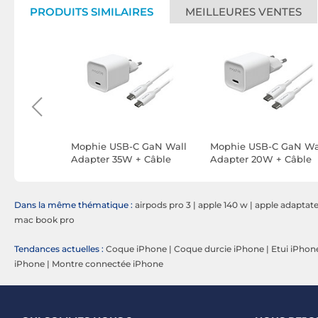
PRODUITS SIMILAIRES
MEILLEURES VENTES
rgeur
Mophie USB-C GaN Wall
Mophie USB-C GaN Wa
 Power
Adapter 35W + Câble
Adapter 20W + Câble
c)
liasse
liasse
Dans la même thématique :
airpods pro 3
|
apple 140 w
|
apple adaptate
mac book pro
Tendances actuelles :
Coque iPhone
|
Coque durcie iPhone
|
Etui iPhon
iPhone
|
Montre connectée iPhone