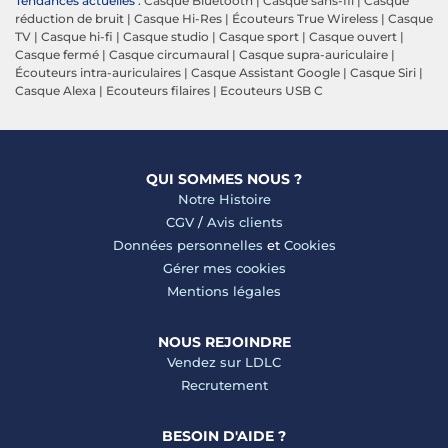
Tendances actuelles :
Casque Bluetooth
|
Casque sans-fil
|
Casque
réduction de bruit
|
Casque Hi-Res
|
Écouteurs True Wireless
|
Casque
TV
|
Casque hi-fi
|
Casque studio
|
Casque sport
|
Casque ouvert
|
Casque fermé
|
Casque circumaural
|
Casque supra-auriculaire
|
Écouteurs intra-auriculaires
|
Casque Assistant Google
|
Casque Siri
|
Casque Alexa
|
Ecouteurs filaires
|
Ecouteurs USB C
QUI SOMMES NOUS ?
Notre Histoire
CGV
/
Avis clients
Données personnelles
et
Cookies
Gérer mes cookies
Mentions légales
NOUS REJOINDRE
Vendez sur LDLC
Recrutement
BESOIN D'AIDE ?