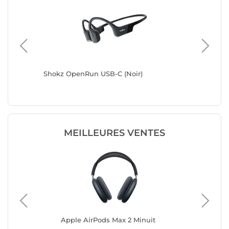
Shokz OpenRun USB-C (Noir)
Shokz O
MEILLEURES VENTES
Apple AirPods Max 2 Minuit
Ap
Réd