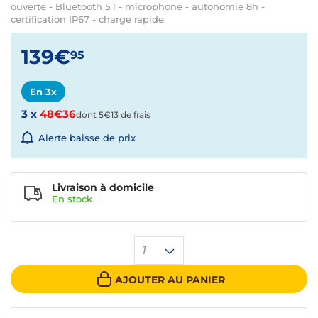
ouverte - Bluetooth 5.1 - microphone - autonomie 8h -
certification IP67 - charge rapide
139€
95
En 3x
3 x
48€36
dont 5€13 de frais
Alerte baisse de prix
Livraison à domicile
En
stock
1
AJOUTER AU PANIER