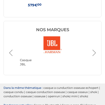
00
579€
19
NOS MARQUES
Casque
JVC
Casque
JBL
Dans la même thématique :
casque a cunduction osseuse echopert
|
casque condu
|
casque conduction osseuse
|
casque osseux
|
shok
|
conduction osseuse
|
osseuse
|
openrun
|
shokz mini
|
shokz