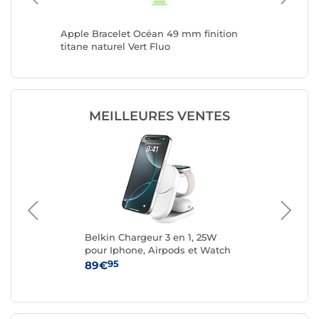
38/42 mm
Apple Bracelet Océan 49 mm finition
Casyx B
titane naturel Vert Fluo
Noir
MEILLEURES VENTES
on
Belkin Chargeur 3 en 1, 25W
Cas
pour Iphone, Airpods et Watch
42
QI2.2 (Blanc)
95
89€
34