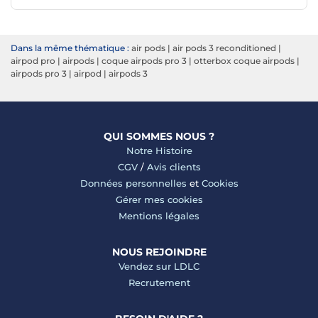
Dans la même thématique :
air pods
|
air pods 3 reconditioned
|
airpod pro
|
airpods
|
coque airpods pro 3
|
otterbox coque airpods
|
airpods pro 3
|
airpod
|
airpods 3
QUI SOMMES NOUS ?
Notre Histoire
CGV
/
Avis clients
Données personnelles
et
Cookies
Gérer mes cookies
Mentions légales
NOUS REJOINDRE
Vendez sur LDLC
Recrutement