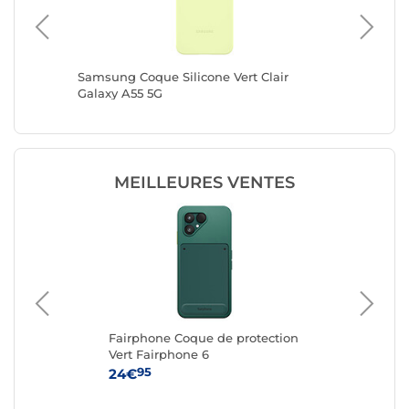
ique
Samsung Coque Silicone Vert Clair
Apple S
Galaxy A55 5G
Apple i
MEILLEURES VENTES
Fairphone Coque de protection
Ap
ax
Vert Fairphone 6
iPh
95
24€
59