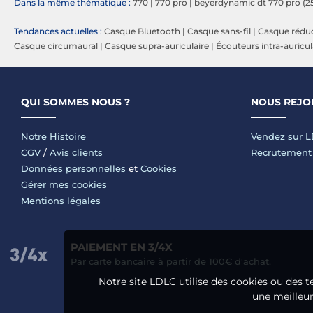
Dans la même thématique :
770
|
770 pro
|
beyerdynamic dt 770 pro (
Tendances actuelles :
Casque Bluetooth
|
Casque sans-fil
|
Casque réduc
Casque circumaural
|
Casque supra-auriculaire
|
Écouteurs intra-auricul
QUI SOMMES NOUS ?
NOUS REJO
Notre Histoire
Vendez sur 
CGV
/
Avis clients
Recrutement
Données personnelles
et
Cookies
Gérer mes cookies
Mentions légales
PAIEMENT EN 3/4X
Par carte bancaire à partir de 100€ d'achat.
Notre site LDLC utilise des cookies ou des t
une meilleure