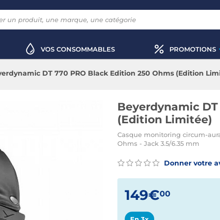
VOS CONSOMMABLES
PROMOTIONS
erdynamic DT 770 PRO Black Edition 250 Ohms (Edition Limi
Beyerdynamic DT 
(Edition Limitée)
Casque monitoring circum-aura
Ohms - Jack 3.5/6.35 mm
Donner votre a
149€
00
En 3x