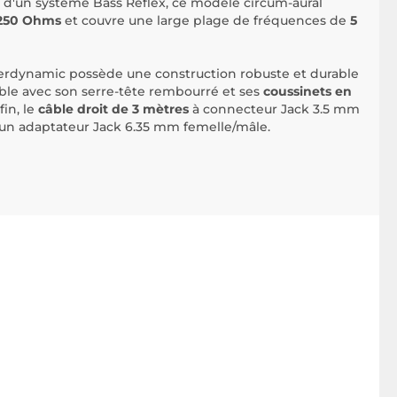
d'un système Bass Reflex, ce modèle circum-aural
250 Ohms
et couvre une large plage de fréquences de
5
erdynamic possède une construction robuste et durable
able avec son serre-tête rembourré et ses
coussinets en
fin, le
câble droit de 3 mètres
à connecteur Jack 3.5 mm
c un adaptateur Jack 6.35 mm femelle/mâle.