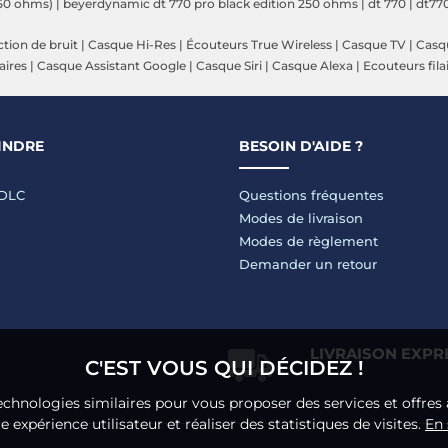
250 ohms)
|
beyerdynamic dt 770 pro black edition 250 ohms
|
dt 770
|
dt77
tion de bruit
|
Casque Hi-Res
|
Écouteurs True Wireless
|
Casque TV
|
Casqu
aires
|
Casque Assistant Google
|
Casque Siri
|
Casque Alexa
|
Ecouteurs fila
INDRE
BESOIN D'AIDE ?
LDLC
Questions fréquentes
Modes de livraison
Modes de règlement
Demander un retour
LIVRAISON EXPR
C'EST VOUS QUI DÉCIDEZ !
echnologies similaires pour vous proposer des services et offres 
 expérience utilisateur et réaliser des statistiques de visites.
En 