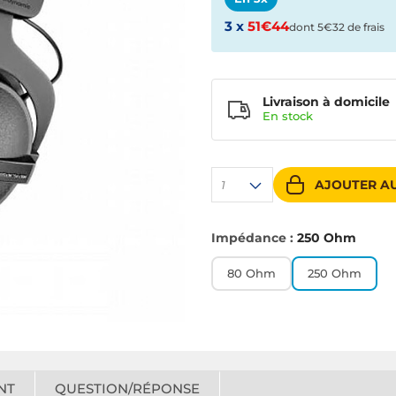
3 x
51€44
dont 5€32 de frais
Livraison à domicile
En
stock
AJOUTER AU
1
Impédance :
250 Ohm
80 Ohm
250 Ohm
NT
QUESTION/RÉPONSE