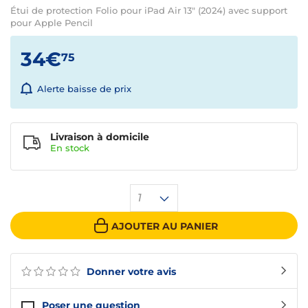
Étui de protection Folio pour iPad Air 13" (2024) avec support
pour Apple Pencil
34€
75
Alerte baisse de prix
Livraison à domicile
En
stock
1
AJOUTER AU PANIER
Donner votre avis
Poser une question