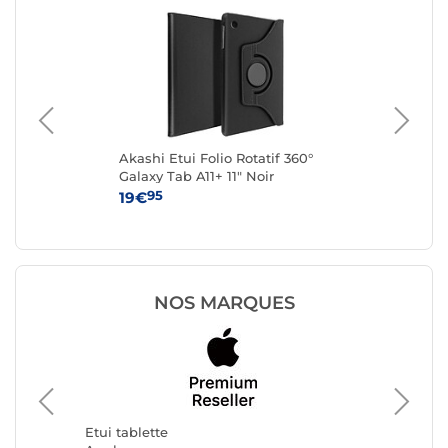
Akashi Etui Folio Rotatif 360°
Lo
Galaxy Tab A11+ 11" Noir
95
19€
11
NOS MARQUES
Etui tab
Samsun
Etui tablette