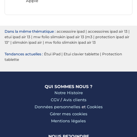
Apple
Dans la même thématique :
accessoire ipad
|
accessoires ipad air 13
|
etui ipad air 13
|
mw folio slimskin ipad air 13 (m3
|
protection ipad air
13"
|
slimskin ipad air
|
mw folio slimskin ipad air 13
Tendances actuelles :
Étui iPad
|
Etui clavier tablette
|
Protection
tablette
QUI SOMMES NOUS ?
Notre Histoire
CGV
/
Avis clients
Données personnelles
et
Cookies
Gérer mes cookies
Mentions légales
NOUS REJOINDRE