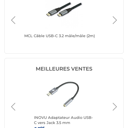
 USB-C
MCL Câble USB-C 3.2 mâle/mâle (2m)
MCL Câb
Affichag
MEILLEURES VENTES
INOVU Adaptateur Audio USB-
Sta
C vers Jack 3.5 mm
ver
1 m