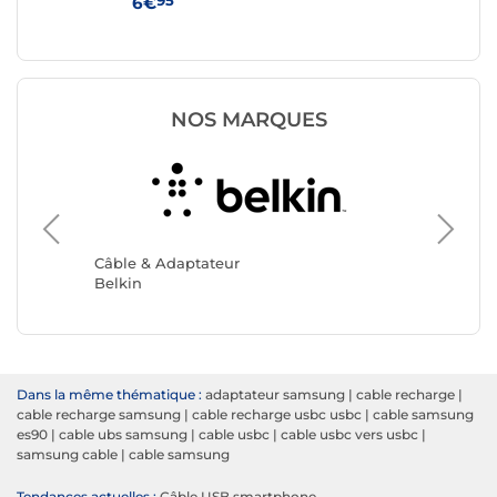
95
6€
14
NOS MARQUES
Câble &
Akashi
Câble & Adaptateur
Belkin
Dans la même thématique :
adaptateur samsung
|
cable recharge
|
cable recharge samsung
|
cable recharge usbc usbc
|
cable samsung
es90
|
cable ubs samsung
|
cable usbc
|
cable usbc vers usbc
|
samsung cable
|
cable samsung
Tendances actuelles :
Câble USB smartphone