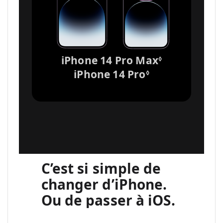
iPhone 14 Pro Max
R
◊
e
iPhone 14 Pro
R
◊
n
e
v
n
o
v
i
o
a
i
u
a
x
u
C’est si simple de
m
x
changer d’iPhone.
e
m
n
Ou de passer à iOS.
e
t
n
i