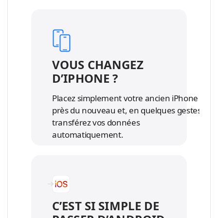
t
o
i
n
o
s
n
l
s
é
l
VOUS CHANGEZ
g
é
D’IPHONE ?
a
g
l
a
Placez simplement votre ancien iPhone
e
l
près du nouveau et, en quelques gestes,
s
e
transférez vos données
s
automatiquement.
C’EST SI SIMPLE DE