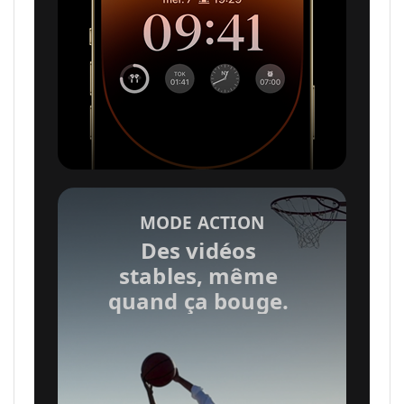
e
n
t
i
o
MODE ACTION
Des vidéos
stables, même
n
quand ça bouge.
s