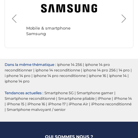
Mobile & smartphone
Mobile 
Samsung
Apple
Dans la même thématique :
iphone 14 256
|
iphone 14 pro
reconditionner
|
iphone 14 reconditionne
|
iphone 14 pro 256
|
14 pro
|
i phone 14 pro
|
iphone 14 pro reconditionne
|
iphone 16
|
iphone 14
|
iphone 14 pro
Tendances actuelles :
Smartphone 5G
|
Smartphone gamer
|
Smartphone reconditionné
|
Smartphone pliable
|
iPhone
|
iPhone 14
|
iPhone 15
|
iPhone 16
|
iPhone 17
|
iPhone Air
|
iPhone reconditionné
|
Smartphone malvoyant / senior
QUI SOMMES NOUS ?