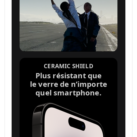
l
é
g
a
CERAMIC SHIELD
Plus résistant que
le verre de n’importe
l
quel smartphone.
e
s