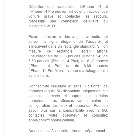
Détection des accidents :
L’iPhone 14 et
l’iPhone 14 Pro peuvent détecter un accident de
voiture grave et contacter les secours.
Nécessite une connexion cellulaire ou
les appels Wi‑Fi.
Écran :
L’écran a des angles arrondis qui
suivent la ligne élégante de l’appareil et
s’inscrivent dans un rectangle standard. Si l’on
mesure ce rectangle, l’écran affiche
une diagonale de 6,06 pouces (iPhone 14), de
6,68 pouces (iPhone 14 Plus), de 6,12 pouces
(iPhone 14 Pro) ou de 6,69 pouces
(iPhone 14 Pro Max). La zone d’affichage réelle
est moindre.
Connectivité cellulaire et sans fil :
Forfait de
données requis. 5G disponible uniquement sur
certains marchés et auprès de certains
opérateurs. Les vitesses varient selon la
configuration des lieux et l’opérateur. Pour en
savoir plus sur la compatibilité avec la 5G,
contactez votre opérateur et consultez
apple.com/fr/iphone/cellular.
Accessoires :
Accessoires vendus séparément.