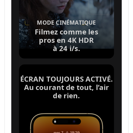
o
MODE CINÉMATIQUE
i
Filmez comme les
pros en 4K HDR
a
à 24 i/s.
u
ÉCRAN TOUJOURS ACTIVÉ.
x
Au courant de tout, l’air
de rien.
m