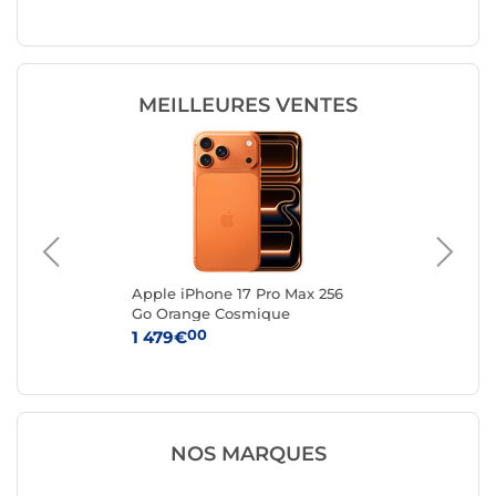
MEILLEURES VENTES
Apple iPhone 17 Pro Max 256
App
Go Orange Cosmique
Ar
00
1 479€
1 
NOS MARQUES