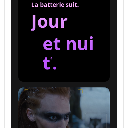
La batterie suit.
Jour
et nui
t
R
.
◊
e
n
v