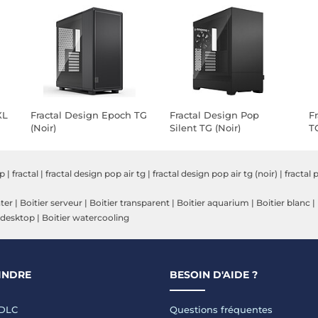
XL
Fractal Design Epoch TG
Fractal Design Pop
F
(Noir)
Silent TG (Noir)
TG
op
|
fractal
|
fractal design pop air tg
|
fractal design pop air tg (noir)
|
fractal 
ter
|
Boitier serveur
|
Boitier transparent
|
Boitier aquarium
|
Boitier blanc
|
 desktop
|
Boitier watercooling
INDRE
BESOIN D'AIDE ?
LDLC
Questions fréquentes