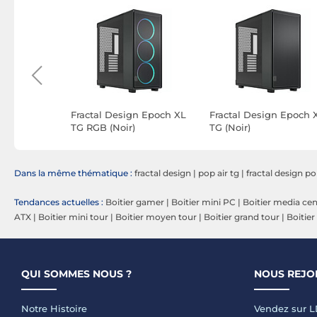
dow Base
Fractal Design Epoch XL
Fractal Design Epoch 
TG RGB (Noir)
TG (Noir)
Dans la même thématique :
fractal design
|
pop air tg
|
fractal design p
Tendances actuelles :
Boitier gamer
|
Boitier mini PC
|
Boitier media cen
ATX
|
Boitier mini tour
|
Boitier moyen tour
|
Boitier grand tour
|
Boitier
QUI SOMMES NOUS ?
NOUS REJO
Notre Histoire
Vendez sur 