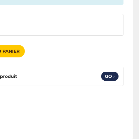
 PANIER
 produit
GO
›