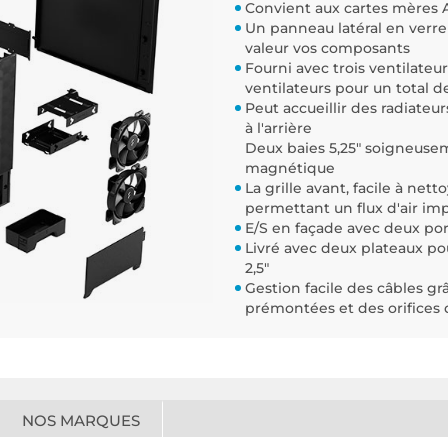
Convient aux cartes mères AT
Un panneau latéral en verr
valeur vos composants
Fourni avec trois ventilate
ventilateurs pour un total d
Peut accueillir des radiate
à l'arrière
Deux baies 5,25" soigneusem
magnétique
La grille avant, facile à net
permettant un flux d'air im
E/S en façade avec deux por
Livré avec deux plateaux pou
2,5"
Gestion facile des câbles gr
prémontées et des orifices 
NOS MARQUES