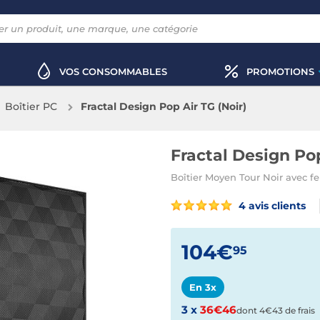
VOS CONSOMMABLES
PROMOTIONS
Boîtier PC
Fractal Design Pop Air TG (Noir)
Fractal Design Pop
Boîtier Moyen Tour Noir avec f
4 avis clients
104€
95
En 3x
3 x
36€46
dont 4€43 de frais