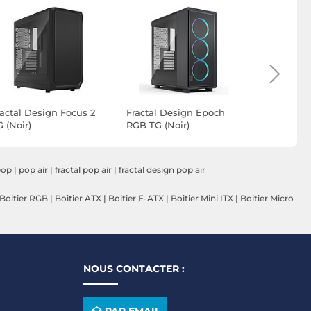
ractal Design Focus 2
Fractal Design Epoch
Fractal De
 (Noir)
RGB TG (Noir)
RGB TG (N
pop
|
pop air
|
fractal pop air
|
fractal design pop air
Boitier RGB
|
Boitier ATX
|
Boitier E-ATX
|
Boitier Mini ITX
|
Boitier Micro
NOUS CONTACTER :