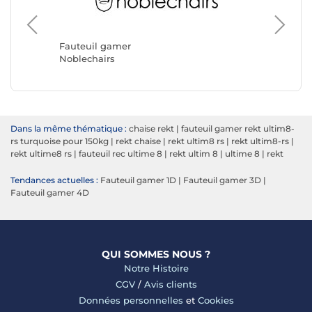
Fauteuil gamer
Fauteui
Noblechairs
REKT
Dans la même thématique :
chaise rekt
|
fauteuil gamer rekt ultim8-
rs turquoise pour 150kg
|
rekt chaise
|
rekt ultim8 rs
|
rekt ultim8-rs
|
rekt ultime8 rs
|
fauteuil rec ultime 8
|
rekt ultim 8
|
ultime 8
|
rekt
Tendances actuelles :
Fauteuil gamer 1D
|
Fauteuil gamer 3D
|
Fauteuil gamer 4D
QUI SOMMES NOUS ?
Notre Histoire
CGV
/
Avis clients
Données personnelles
et
Cookies