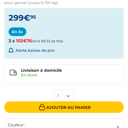
pour gamer (jusqu'à 150 kg)
299€
95
En 3x
3 x
102€76
dont 8€33 de frais
Alerte baisse de prix
Livraison à domicile
En
stock
1
AJOUTER AU PANIER
Couleur :