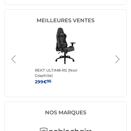
MEILLEURES VENTES
é)
REKT ULTIM8-RS (Noir
No
Graphite)
(an
95
299€
42
NOS MARQUES