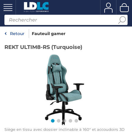
Retour
Fauteuil gamer
REKT ULTIM8-RS (Turquoise)
Siège en tissu avec dossier inclinable à 160° et accoudoirs 3D