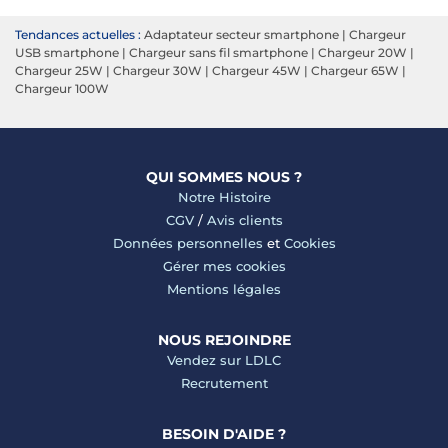
Tendances actuelles :
Adaptateur secteur smartphone
|
Chargeur
USB smartphone
|
Chargeur sans fil smartphone
|
Chargeur 20W
|
Chargeur 25W
|
Chargeur 30W
|
Chargeur 45W
|
Chargeur 65W
|
Chargeur 100W
QUI SOMMES NOUS ?
Notre Histoire
CGV
/
Avis clients
Données personnelles
et
Cookies
Gérer mes cookies
Mentions légales
NOUS REJOINDRE
Vendez sur LDLC
Recrutement
BESOIN D'AIDE ?