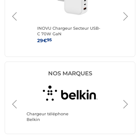
INOVU Chargeur Secteur USB-
Ap
C 70W GaN
Ad
95
29€
25
NOS MARQUES
Chargeu
CASYX
Chargeur téléphone
Belkin