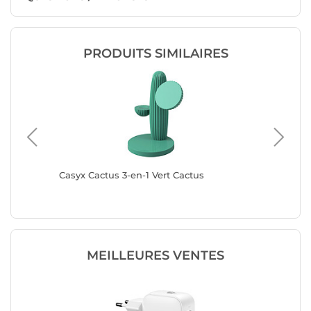
PRODUITS SIMILAIRES
re
Casyx Cactus 3-en-1 Vert Cactus
Mophie 
With US
MEILLEURES VENTES