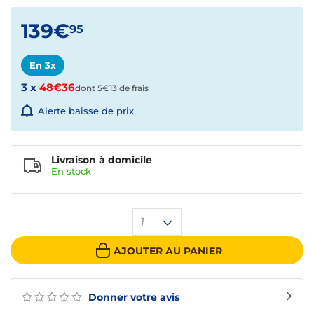
139€
95
En 3x
3 x
48€36
dont 5€13 de frais
Alerte baisse de prix
Livraison à domicile
En
stock
1
AJOUTER AU PANIER
Donner votre avis