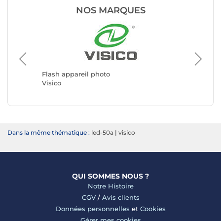
NOS MARQUES
Flash ap
Starblitz
Flash appareil photo
Visico
Dans la même thématique :
led-50a
|
visico
QUI SOMMES NOUS ?
Notre Histoire
CGV
/
Avis clients
Données personnelles
et
Cookies
Gérer mes cookies