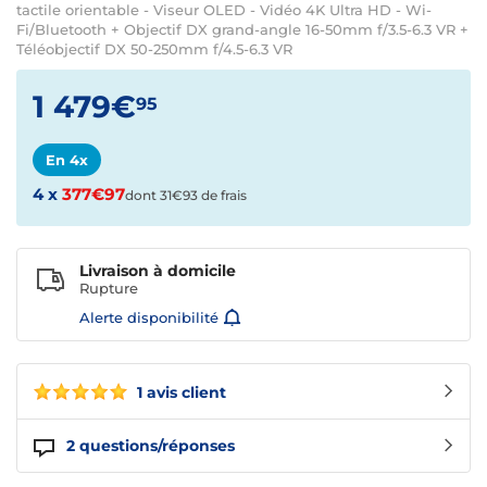
tactile orientable - Viseur OLED - Vidéo 4K Ultra HD - Wi-
Fi/Bluetooth + Objectif DX grand-angle 16-50mm f/3.5-6.3 VR +
Téléobjectif DX 50-250mm f/4.5-6.3 VR
1 479€
95
En 4x
4 x
377€97
dont 31€93 de frais
Livraison à domicile
Rupture
Alerte disponibilité
1 avis client
2
questions/réponses