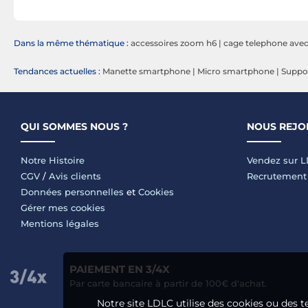
Dans la même thématique :
accessoires zoom h6
|
cage telephone ave
Tendances actuelles :
Manette smartphone
|
Micro smartphone
|
Suppo
QUI SOMMES NOUS ?
NOUS REJO
Notre Histoire
Vendez sur 
CGV
/
Avis clients
Recrutement
Données personnelles
et
Cookies
Gérer mes cookies
Mentions légales
PAIEMENT EN 3/4X
Par carte bancaire à partir de 100€ d'achat.
Notre site LDLC utilise des cookies ou des t