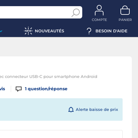
COMPTE
PANIER
NOUVEAUTÉS
BESOIN D'AIDE
vec connecteur USB-C pour smartphone Android
vis
1
question/réponse
Alerte baisse de prix