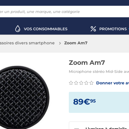
VOS CONSOMMABLES
PROMOTIONS
ssoires divers smartphone
Zoom Am7
Zoom Am7
Microphone stéréo Mid-Side a
Donner votre a
89€
95