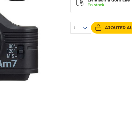
Livraison à domicile
En
stock
AJOUTER AU
1