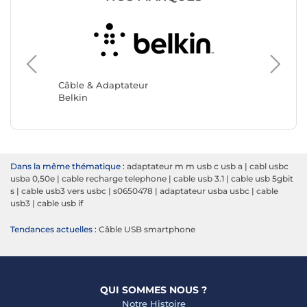
Câble &
Akashi
Câble & Adaptateur
Belkin
Dans la même thématique :
adaptateur m m usb c usb a
|
cabl usbc
usba 0,50e
|
cable recharge telephone
|
cable usb 3.1
|
cable usb 5gbit
s
|
cable usb3 vers usbc
|
s0650478
|
adaptateur usba usbc
|
cable
usb3
|
cable usb if
Tendances actuelles :
Câble USB smartphone
QUI SOMMES NOUS ?
Notre Histoire