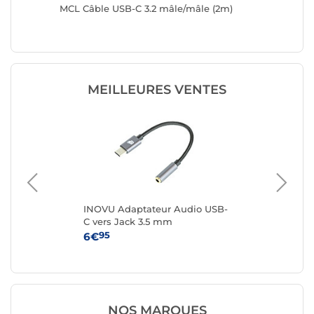
 USB-C
MCL Câble USB-C 3.2 mâle/mâle (2m)
MCL Câb
Affichag
MEILLEURES VENTES
INOVU Adaptateur Audio USB-
Sta
nc)
C vers Jack 3.5 mm
ver
1 m
95
6€
14
NOS MARQUES