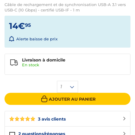
Câble de rechargement et de synchronisation USB-A 3.1 vers
USB-C (10 Gbps) - certifié USB-IF - 1 m
14€
95
Alerte baisse de prix
Livraison à domicile
En
stock
1
AJOUTER AU PANIER
3 avis clients
2
questions/réponses