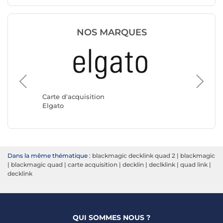
NOS MARQUES
Carte d'acquisition
Carte d'
Elgato
Blackma
Dans la même thématique :
blackmagic decklink quad 2
|
blackmagic
|
blackmagic quad
|
carte acquisition
|
decklin
|
declklink
|
quad link
|
decklink
QUI SOMMES NOUS ?