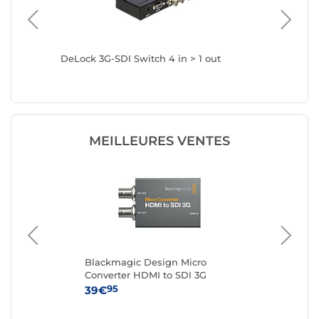
aphite)
DeLock 3G-SDI Switch 4 in > 1 out
Blackma
MEILLEURES VENTES
 1
Blackmagic Design Micro
Ne
Converter HDMI to SDI 3G
2.0
95
39€
34