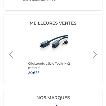
Toslink Mâle/Mâle - 2 m
MEILLEURES VENTES
-
Clicktronic câble Toslink (2
Ne
mètres)
M/
95
20€
9
NOS MARQUES