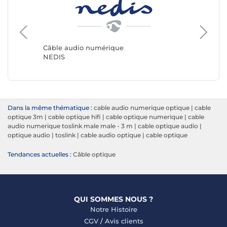
Câble audio numérique
Câble a
NEDIS
Génériq
Dans la même thématique :
cable audio numerique optique
|
cable
optique 3m
|
cable optique hifi
|
cable optique numerique
|
cable
audio numerique toslink male male - 3 m
|
cable optique audio
|
optique audio
|
toslink
|
cable audio optique
|
cable optique
Tendances actuelles :
Câble optique
QUI SOMMES NOUS ?
Notre Histoire
CGV
/
Avis clients