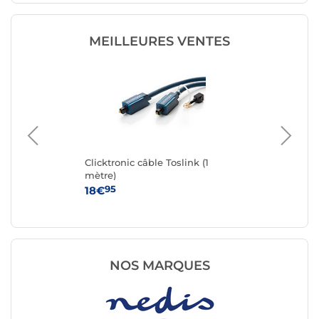
MEILLEURES VENTES
-
Clicktronic câble Toslink (1
Cli
mètre)
mè
95
18€
20
NOS MARQUES