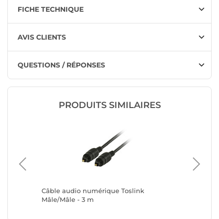
FICHE TECHNIQUE
AVIS CLIENTS
QUESTIONS / RÉPONSES
PRODUITS SIMILAIRES
 Toslink
Câble audio numérique Toslink
Nedis C
re)
Mâle/Mâle - 3 m