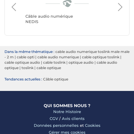
Câble audio numérique
Câble a
NEDIS
Génériq
Dans la même thématique :
cable audio numerique toslink male male
- 2 m
|
cable opti
|
cable audio numerique
|
cable optique toslink
|
cable optique audio
|
cable toslink
|
optique audio
|
cable audio
optique
|
toslink
|
cable optique
Tendances actuelles :
Câble optique
QUI SOMMES NOUS ?
Notre Histoire
CGV
/
Avis clients
Données personnelles
et
Cookies
Gérer mes cookies