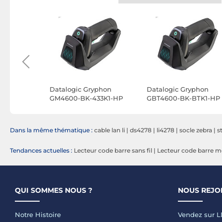
 Standard
Datalogic Gryphon
Datalogic Gryphon
GM4600-BK-433K1-HP
GBT4600-BK-BTK1-HP
(Noir)
(Noir)
Dans la même thématique :
cable lan li
|
ds4278
|
li4278
|
socle zebra
|
s
Tendances actuelles :
Lecteur code barre sans fil
|
Lecteur code barre m
QUI SOMMES NOUS ?
NOUS REJO
Notre Histoire
Vendez sur 