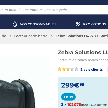
VOS CONSOMMABLES
PROMOTIONS
aisie
Lecteur code barre
Zebra Solutions LI4278 + Stat
Zebra Solutions L
Lecteurs de codes barres sans f
2 avis clients
299€
95
En 3x
3 x
102€76
dont 8€33 de frais