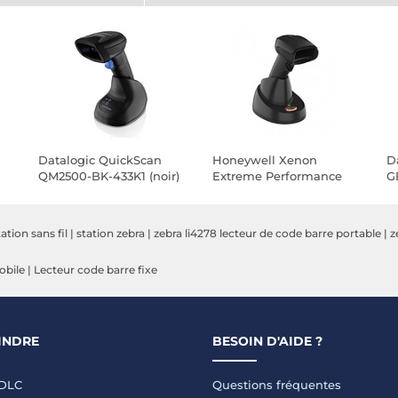
Datalogic QuickScan
Honeywell Xenon
D
QM2500-BK-433K1 (noir)
Extreme Performance
G
1952g SR (1952GSR-2USB-
5-R) - Noir
tation sans fil
|
station zebra
|
zebra li4278 lecteur de code barre portable
|
z
obile
|
Lecteur code barre fixe
INDRE
BESOIN D'AIDE ?
LDLC
Questions fréquentes