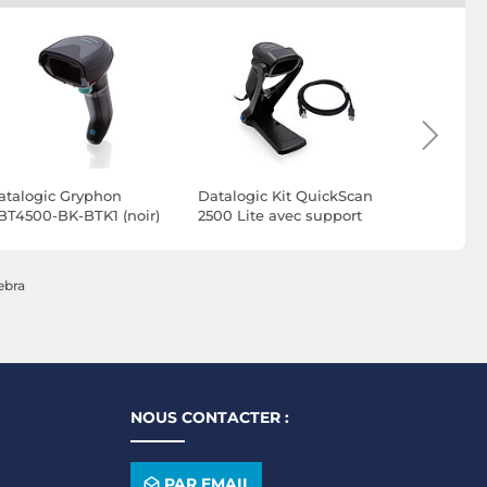
atalogic Gryphon
Datalogic Kit QuickScan
Honeywel
BT4500-BK-BTK1 (noir)
2500 Lite avec support
Extreme P
et câble USB 2.4 m -
1952g (19
Noir
R) - Noir
ebra
NOUS CONTACTER :
PAR EMAIL