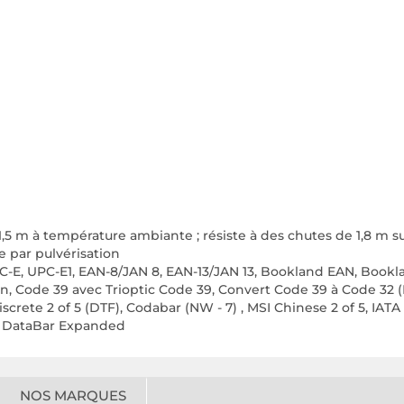
e
 1,5 m à température ambiante ; résiste à des chutes de 1,8 m 
le par pulvérisation
C-E, UPC-E1, EAN-8/JAN 8, EAN-13/JAN 13, Bookland EAN, Boo
n, Code 39 avec Trioptic Code 39, Convert Code 39 à Code 32 (
 Discrete 2 of 5 (DTF), Codabar (NW - 7) , MSI Chinese 2 of 5, IAT
S1 DataBar Expanded
NOS MARQUES