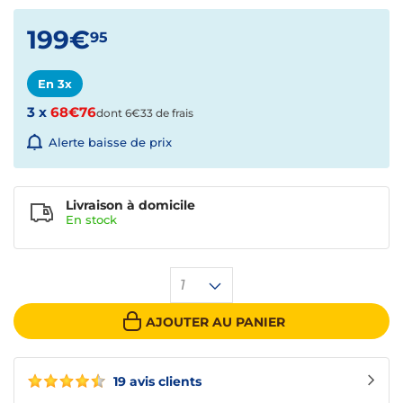
199€
95
En 3x
3 x
68€76
dont 6€33 de frais
Alerte baisse de prix
Livraison à domicile
En
stock
1
AJOUTER AU PANIER
19 avis clients