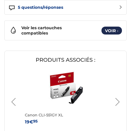
5
questions/réponses
Voir les cartouches
VOIR
›
compatibles
PRODUITS ASSOCIÉS :
Canon CLI-551GY XL
Canon 
95
95
19€
17€