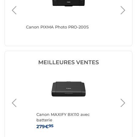
Canon PIXMA Photo PRO-200S
Epson E
MEILLEURES VENTES
Canon MAXIFY BX110 avec
Ca
batterie
95
279€
19