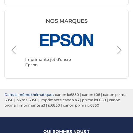
NOS MARQUES
Imprimante jet d'encre
Imprima
Epson
Canon
Dans la même thématique :
canon ix6850
|
canon t06
|
canon pixma
6850
|
pixma 6850
|
imprimante canon a3
|
pixma ix6850
|
canon
pixma
|
imprimante a3
|
ix6850
|
canon pixma ix6850
QUI SOMMES NOUS ?