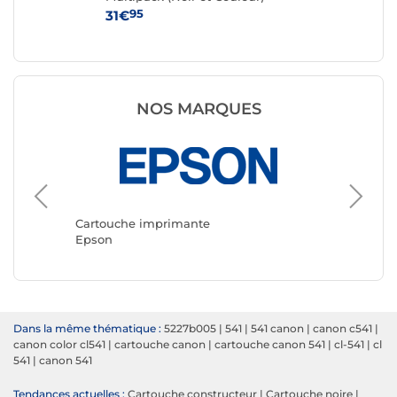
95
31€
15
NOS MARQUES
Cartouche imprimante
Cartouc
Epson
Canon
Dans la même thématique :
5227b005
|
541
|
541 canon
|
canon c541
|
canon color cl541
|
cartouche canon
|
cartouche canon 541
|
cl-541
|
cl
541
|
canon 541
Tendances actuelles :
Cartouche constructeur
|
Cartouche noire
|