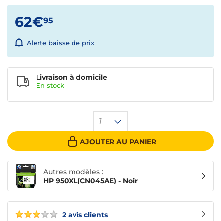
62€
95
Alerte baisse de prix
Livraison à domicile
En
stock
1
AJOUTER AU PANIER
Autres modèles :
HP 950XL(CN045AE) - Noir
2 avis clients