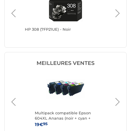
HP 308 (7FP21UE) - Noir
Epson S
MEILLEURES VENTES
k 4
Multipack compatible Epson
Ca
604XL Ananas (noir + cyan +
magenta + jaune)
95
19€
15