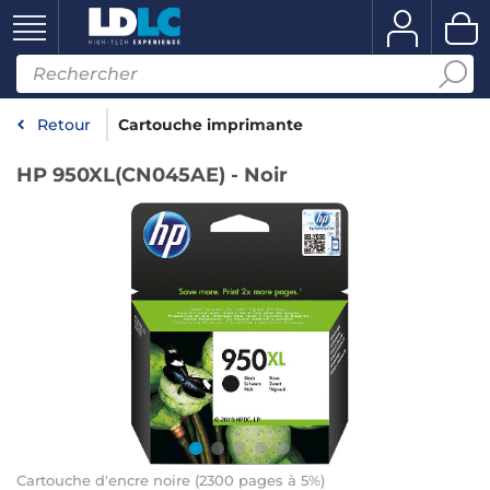
Retour
Cartouche imprimante
HP 950XL(CN045AE) - Noir
Cartouche d'encre noire (2300 pages à 5%)