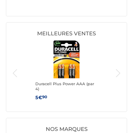
(par 4)
MEILLEURES VENTES
m AA
Duracell Plus Power AAA (par
Dura
4)
90
5€
5€
NOS MARQUES