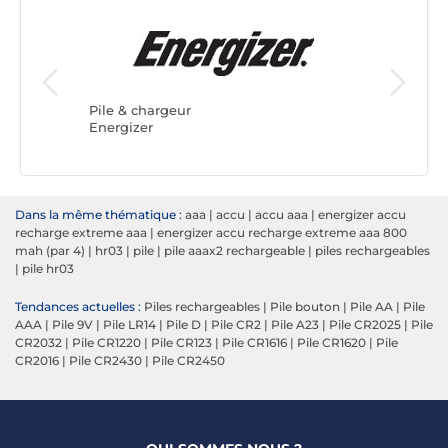
Pile & c
DURACE
Pile & chargeur
Energizer
Dans la même thématique :
aaa
|
accu
|
accu aaa
|
energizer accu
recharge extreme aaa
|
energizer accu recharge extreme aaa 800
mah (par 4)
|
hr03
|
pile
|
pile aaax2 rechargeable
|
piles rechargeables
|
pile hr03
Tendances actuelles :
Piles rechargeables
|
Pile bouton
|
Pile AA
|
Pile
AAA
|
Pile 9V
|
Pile LR14
|
Pile D
|
Pile CR2
|
Pile A23
|
Pile CR2025
|
Pile
CR2032
|
Pile CR1220
|
Pile CR123
|
Pile CR1616
|
Pile CR1620
|
Pile
CR2016
|
Pile CR2430
|
Pile CR2450