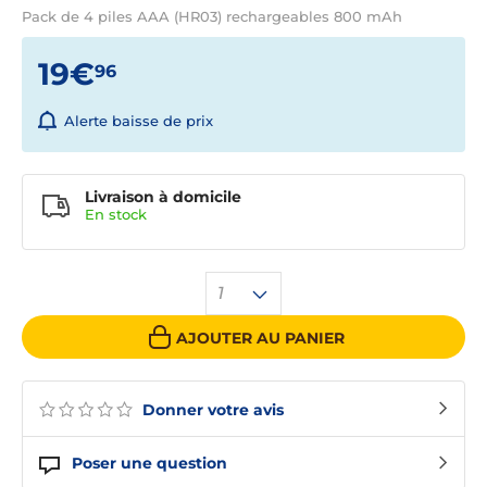
Pack de 4 piles AAA (HR03) rechargeables 800 mAh
19€
96
Alerte baisse de prix
Livraison à domicile
En
stock
1
AJOUTER AU PANIER
Donner votre avis
Poser une question