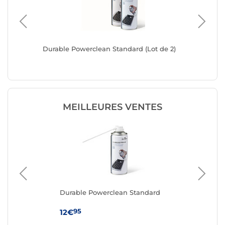
l
Durable Powerclean Standard (Lot de 2)
Dacomex 
256 ml/
MEILLEURES VENTES
Durable Powerclean Standard
Da
dép
air
95
12€
19