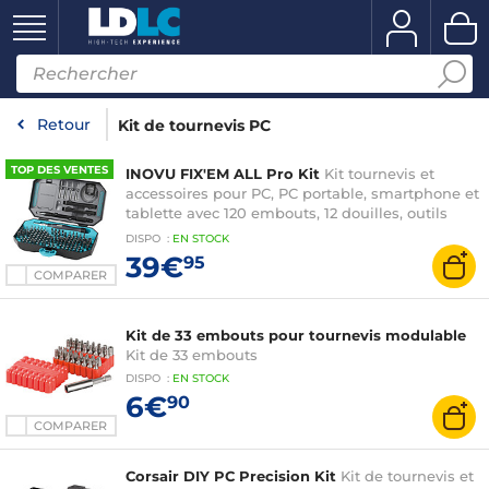
Retour
Kit de tournevis PC
TOP DES VENTES
INOVU FIX'EM ALL Pro Kit
Kit tournevis et
accessoires pour PC, PC portable, smartphone et
tablette avec 120 embouts, 12 douilles, outils
d'ouverture, ventouse pour écran et spatules
DISPO
:
EN
STOCK
39€
95
COMPARER
Kit de 33 embouts pour tournevis modulable
Kit de 33 embouts
DISPO
:
EN
STOCK
6€
90
COMPARER
Corsair DIY PC Precision Kit
Kit de tournevis et