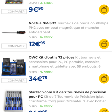
DISPO
:
EN
STOCK
9€
90
COMPARER
Noctua NM-SD2
Tournevis de précision Phillips
PH2 avec embout magnétique et manche
antidérapant
DISPO
:
EN
STOCK
12€
95
COMPARER
OWC Kit d'outils 72 pièces
Kit tournevis et
accessoires pour PC, PC portable, consoles,
smartphone et tablette avec 58 embouts, 6
embouts tourne-écrous, outils d'ouverture,
DISPO
:
EN
STOCK
ventouse pour écran, médiator et cutter
34€
75
COMPARER
StarTech.com Kit de 7 tournevis de précision
pour PC
Kit de 7 Tournevis de Précision (plat,
cruciforme, torx) pour Ordinateurs avec boîtier
DISPO
:
EN
STOCK
95