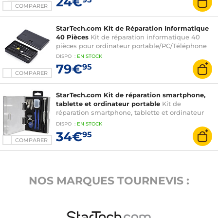
24€
COMPARER
StarTech.com Kit de Réparation Informatique
40 Pièces
Kit de réparation informatique 40
pièces pour ordinateur portable/PC/Téléphone
DISPO
:
EN
STOCK
79€
95
COMPARER
StarTech.com Kit de réparation smartphone,
tablette et ordinateur portable
Kit de
réparation smartphone, tablette et ordinateur
portable avec boîtier de rangement
DISPO
:
EN
STOCK
34€
95
COMPARER
NOS MARQUES TOURNEVIS :