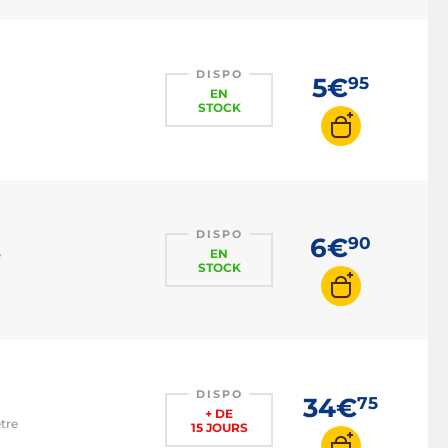
DISPO
5€
95
EN
STOCK
DISPO
6€
90
EN
e
STOCK
DISPO
34€
75
+ DE
tre
15 JOURS