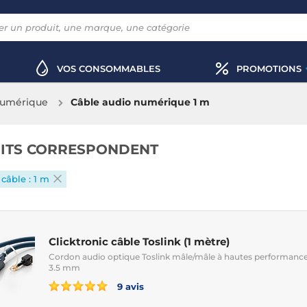
VOS CONSOMMABLES
PROMOTIONS
numérique
Câble audio numérique 1 m
ITS CORRESPONDENT
câble : 1 m
Clicktronic câble Toslink (1 mètre)
Cordon audio optique Toslink mâle/mâle à hautes performance
3.5 mm
9 avis