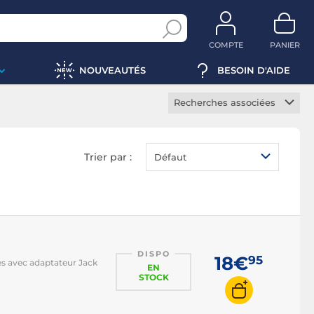
COMPTE
PANIER
NOUVEAUTÉS
BESOIN D'AIDE
Recherches associées
Câble optique
Trier par :
Défaut
DISPO
18€
95
s avec adaptateur Jack
EN
STOCK