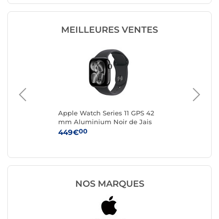
MEILLEURES VENTES
Apple Watch Series 11 GPS 42
App
rel
mm Aluminium Noir de Jais
mm
/L
Bracelet Sport Noir S/M
Bra
00
449€
47
NOS MARQUES