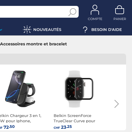
COMPTE
PANIER
NOUVEAUTÉS
BESOIN D'AIDE
Accessoires montre et bracelet
Belkin
elkin Chargeur 3 en 1,
Belkin ScreenForce
Belkin Sc
5W pour Iphone,
TrueClear Curve pour
Protection
irpods et Watch QI2.2
Apple Watch SE / Series
pour Appl
.50
.25
.25
72
23
23
HF
CHF
CHF
oir)
4 / Series 5 / Series 6 (44
Series 7 (