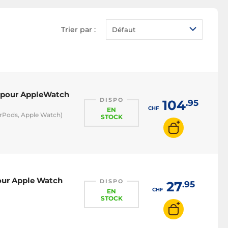
mm)
Trier par :
Défaut
r pour AppleWatch
DISPO
104
.95
CHF
EN
irPods, Apple Watch)
STOCK
our Apple Watch
DISPO
27
.95
CHF
EN
STOCK