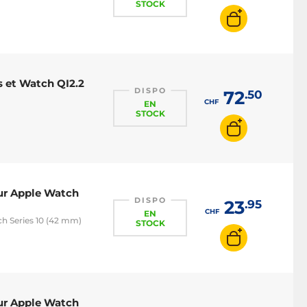
STOCK
s et Watch QI2.2
DISPO
72
.50
CHF
EN
STOCK
our Apple Watch
DISPO
23
.95
CHF
EN
h Series 10 (42 mm)
STOCK
our Apple Watch