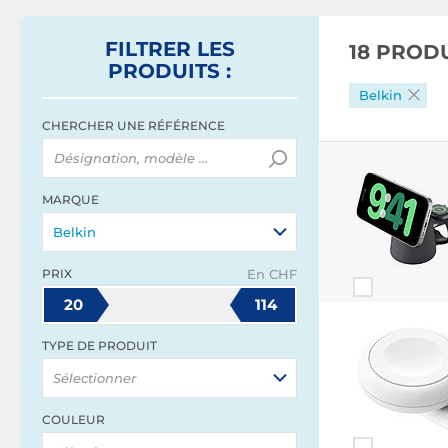
(Transparent)
FILTRER
LES
18 PROD
PRODUITS
:
Belkin
CHERCHER UNE RÉFÉRENCE
MARQUE
Belkin
PRIX
En CHF
20
114
TYPE DE PRODUIT
Sélectionner
COULEUR