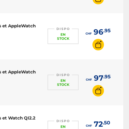
ds et AppleWatch
DISPO
96
.95
CHF
EN
STOCK
ds et AppleWatch
DISPO
97
.95
CHF
EN
STOCK
s et Watch QI2.2
DISPO
72
.50
CHF
EN