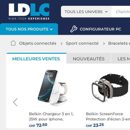
TOUS LES UNIVERS
CONFIGURATEUR PC
TOUS NOS PRODUITS
Objets connectés
Sport connecté
Bracelets
MEILLEURES VENTES
NOUVEAUTÉS
LES 
r 2 en 1,
Belkin Chargeur 3 en 1,
Belkin ScreenForce
one,
25W pour Iphone,
Protection d'écran 2-en
(Noir)
Airpods et Watch QI2.2
pour Apple Watch
.50
.25
72
23
CHF
CHF
(Blanc)
Ultra/Ultra 2