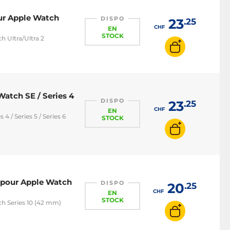
our Apple Watch
DISPO
23
.25
CHF
EN
STOCK
 Ultra/Ultra 2
atch SE / Series 4
DISPO
23
.25
CHF
EN
4 / Series 5 / Series 6
STOCK
1 pour Apple Watch
DISPO
20
.25
CHF
EN
STOCK
h Series 10 (42 mm)