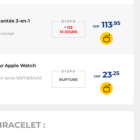
antée 3-en-1
DISPO
113
.95
CHF
+ DE
15 JOURS
e voyage
our Apple Watch
DISPO
23
.25
CHF
 Series 9/8/7/6/5/4/SE
RUPTURE
RACELET :