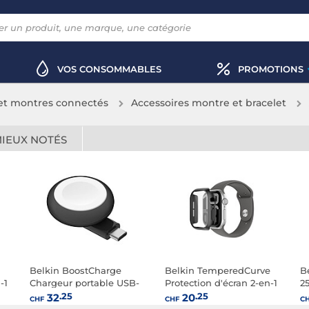
VOS CONSOMMABLES
PROMOTIONS
 et montres connectés
Accessoires montre et bracelet
MIEUX NOTÉS
Belkin BoostCharge
Belkin TemperedCurve
B
-1
Chargeur portable USB-
Protection d'écran 2-en-1
2
C pour Apple Watch
pour Apple Watch
A
.25
.25
32
20
CHF
CHF
C
(noir)
Series 10 (42 mm) Noir
(N