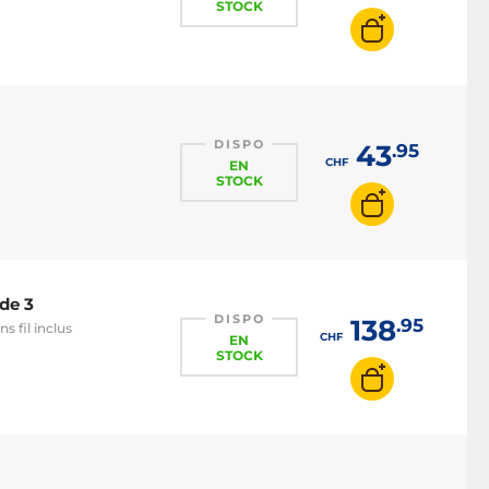
STOCK
DISPO
43
.95
CHF
EN
STOCK
 de 3
DISPO
138
.95
s fil inclus
CHF
EN
STOCK