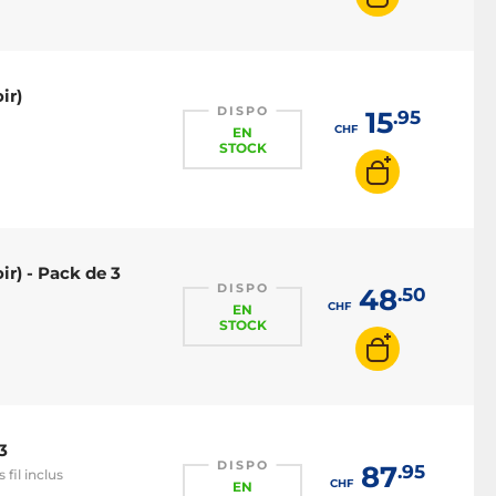
ir)
DISPO
15
.95
CHF
EN
STOCK
ir) - Pack de 3
DISPO
48
.50
CHF
EN
STOCK
3
DISPO
87
.95
fil inclus
CHF
EN