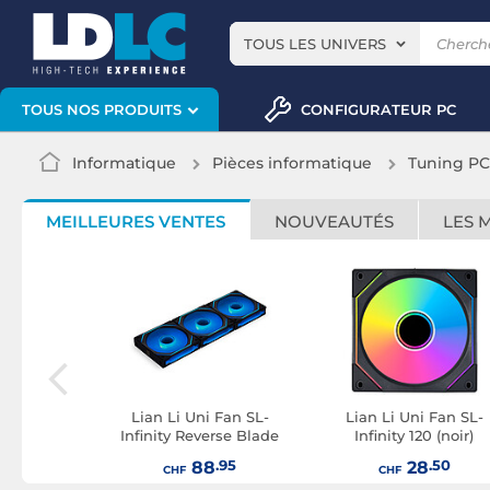
TOUS LES UNIVERS
CONFIGURATEUR PC
TOUS NOS PRODUITS
Informatique
Pièces informatique
Tuning PC
MEILLEURES VENTES
NOUVEAUTÉS
LES 
i Fan TL
Lian Li Uni Fan SL-
Lian Li Uni Fan SL-
0 Reverse
Infinity Reverse Blade
Infinity 120 (noir)
lanc)
120 (noir) - Pack de 3
.25
.95
.50
8
88
28
CHF
CHF