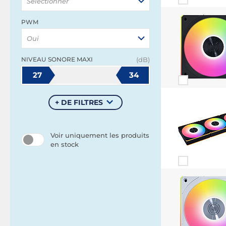
Sélectionner
PWM
Oui
NIVEAU SONORE MAXI
(dB)
27
34
+ DE FILTRES
Voir uniquement les produits
en stock