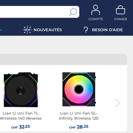
COMPTE
PANIER
NOUVEAUTÉS
BESOIN D'AIDE
Lian Li Uni Fan TL
Lian Li Uni Fan SL-
Lian Li
Wireless 140 Reverse
Infinity Wireless 120
Infinit
Blade (noir)
Reverse Blade (noir)
.25
.25
32
28
CHF
CHF
CH