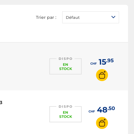
Trier par :
Défaut
DISPO
15
.95
CHF
EN
STOCK
 3
DISPO
48
.50
CHF
EN
STOCK