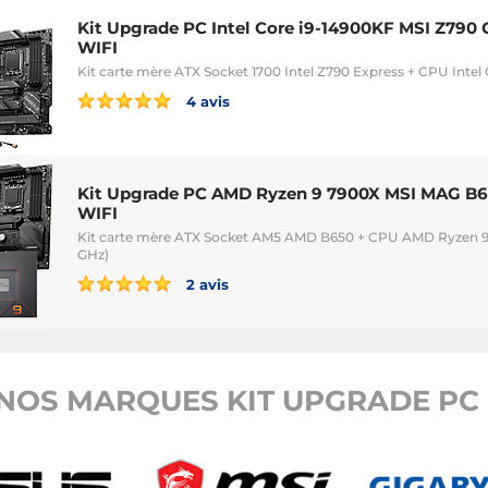
Kit Upgrade PC Intel Core i9-14900KF MSI Z79
WIFI
Kit carte mère ATX Socket 1700 Intel Z790 Express + CPU Intel
4 avis
Kit Upgrade PC AMD Ryzen 9 7900X MSI MAG
WIFI
Kit carte mère ATX Socket AM5 AMD B650 + CPU AMD Ryzen 9 7
GHz)
2 avis
NOS MARQUES KIT UPGRADE PC 