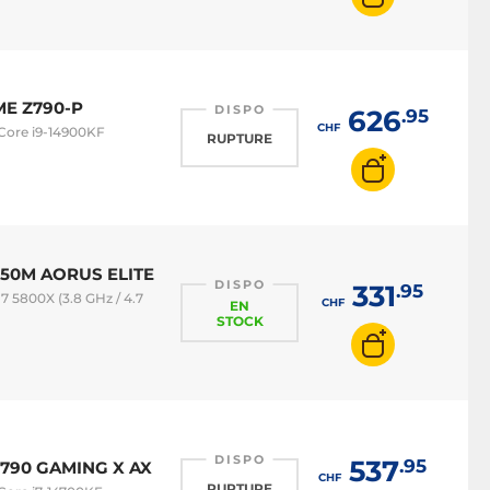
IME Z790-P
DISPO
626
.95
CHF
 Core i9-14900KF
RUPTURE
B550M AORUS ELITE
DISPO
331
.95
 5800X (3.8 GHz / 4.7
CHF
EN
STOCK
DISPO
537
.95
 Z790 GAMING X AX
CHF
RUPTURE