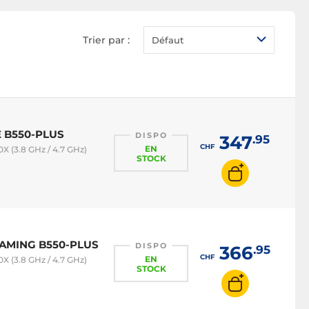
Trier par :
Défaut
E B550-PLUS
DISPO
347
.95
CHF
EN
 (3.8 GHz / 4.7 GHz)
STOCK
GAMING B550-PLUS
DISPO
366
.95
CHF
EN
 (3.8 GHz / 4.7 GHz)
STOCK