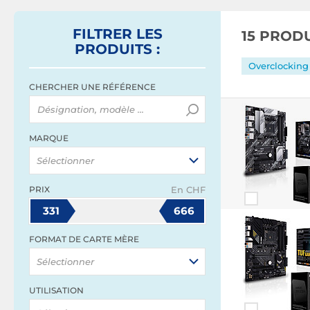
FILTRER
LES
15 PROD
PRODUITS
:
Overclocking 
CHERCHER UNE RÉFÉRENCE
MARQUE
Sélectionner
PRIX
En CHF
331
666
FORMAT DE CARTE MÈRE
Sélectionner
UTILISATION