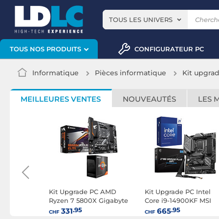
TOUS LES UNIVERS
CONFIGURATEUR PC
TOUS NOS PRODUITS
Informatique
Pièces informatique
Kit upgra
MEILLEURES VENTES
NOUVEAUTÉS
LES 
 Intel
Kit Upgrade PC AMD
Kit Upgrade PC Intel
KF
Ryzen 7 5800X Gigabyte
Core i9-14900KF MSI
0 UD
B550M AORUS ELITE
Z790 GAMING PLUS
.95
.95
331
665
CHF
CHF
WIFI