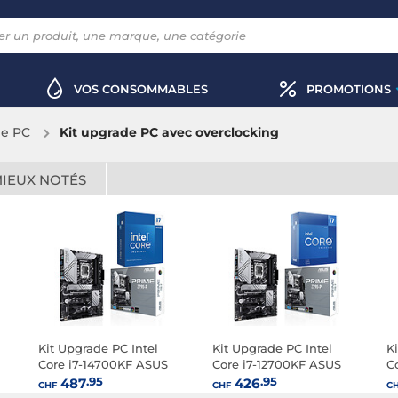
VOS CONSOMMABLES
PROMOTIONS
de PC
Kit upgrade PC avec overclocking
MIEUX NOTÉS
Kit Upgrade PC Intel
Kit Upgrade PC Intel
K
Core i7-14700KF ASUS
Core i7-12700KF ASUS
C
PRIME Z790-P
PRIME Z790-P
P
.95
.95
487
426
CHF
CHF
C