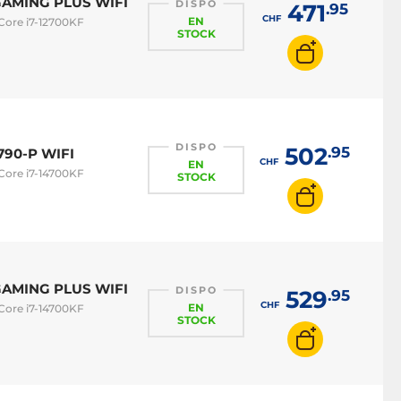
0 GAMING PLUS WIFI
DISPO
471
.95
CHF
EN
 Core i7-12700KF
STOCK
DISPO
502
.95
Z790-P WIFI
CHF
EN
 Core i7-14700KF
STOCK
0 GAMING PLUS WIFI
DISPO
529
.95
CHF
EN
 Core i7-14700KF
STOCK