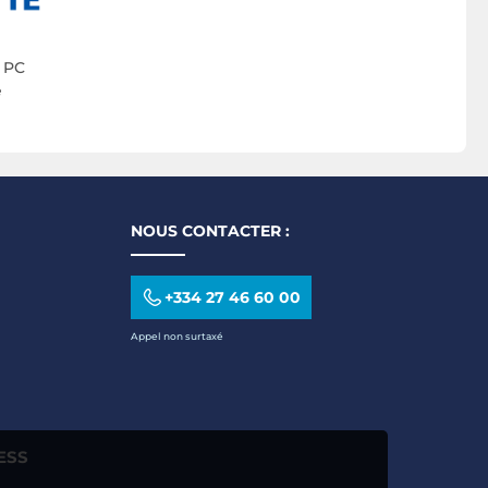
 PC
e
NOUS CONTACTER :
+334 27 46 60 00
Appel non surtaxé
ESS