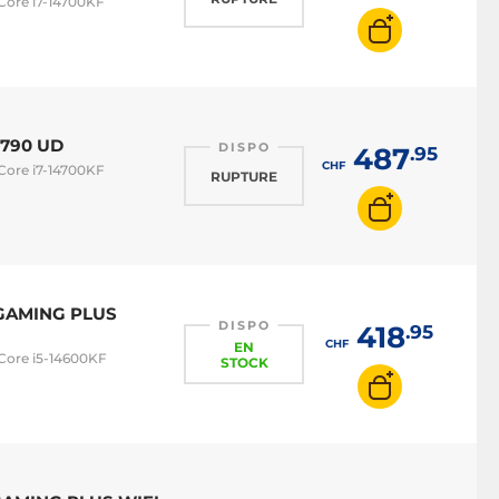
 Core i7-14700KF
Z790 UD
DISPO
487
.95
CHF
 Core i7-14700KF
RUPTURE
0 GAMING PLUS
DISPO
418
.95
CHF
EN
 Core i5-14600KF
STOCK