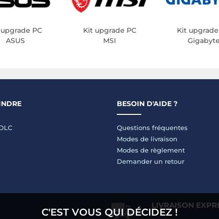
t upgrade PC
Kit upgrade PC
Kit upgrade
ASUS
MSI
Gigabyt
INDRE
BESOIN D'AIDE ?
LDLC
Questions fréquentes
Modes de livraison
Modes de règlement
Demander un retour
LIVRAISON EXPR
C'EST VOUS QUI DÉCIDEZ !