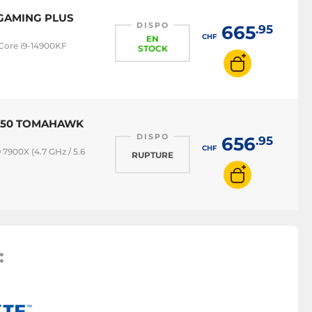
0 GAMING PLUS
DISPO
665
.95
CHF
EN
 Core i9-14900KF
STOCK
 B650 TOMAHAWK
DISPO
656
.95
CHF
900X (4.7 GHz / 5.6
RUPTURE
: