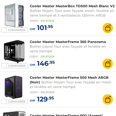
Cooler Master MasterBox TD500 Mesh Blanc V2
Boîtier Moyen Tour avec façade mesh, fenêtre en
verre trempé et 3 ventilateurs 120mm ARGB
DISPO
:
EN
STOCK
101
.95
CHF
COMPARER
Cooler Master MasterFrame 360 Panorama
Boîtier Grand Tour avec façade et fenêtre en
verre trempé
DISPO
:
EN
STOCK
146
.95
CHF
COMPARER
Cooler Master MasterFrame 500 Mesh ARGB
(Noir)
Boîtier Moyen Tour avec façade en mesh
et fenêtre en verre trempé
DISPO
:
EN
STOCK
129
.95
CHF
COMPARER
Cooler Master MasterFrame 600 (Argent)