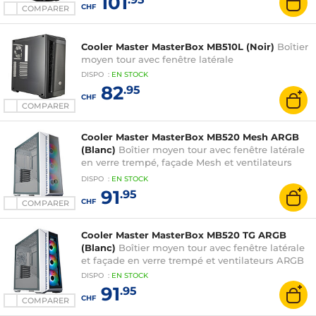
101
CHF
COMPARER
Cooler Master MasterBox MB510L (Noir)
Boîtier
moyen tour avec fenêtre latérale
DISPO
:
EN
STOCK
82
.95
CHF
COMPARER
Cooler Master MasterBox MB520 Mesh ARGB
(Blanc)
Boîtier moyen tour avec fenêtre latérale
en verre trempé, façade Mesh et ventilateurs
ARGB
DISPO
:
EN
STOCK
91
.95
CHF
COMPARER
Cooler Master MasterBox MB520 TG ARGB
(Blanc)
Boîtier moyen tour avec fenêtre latérale
et façade en verre trempé et ventilateurs ARGB
DISPO
:
EN
STOCK
91
.95
CHF
COMPARER