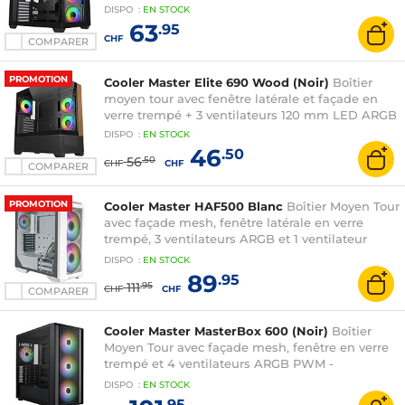
DISPO
:
EN
STOCK
63
.95
CHF
COMPARER
PROMOTION
Cooler Master Elite 690 Wood (Noir)
Boîtier
moyen tour avec fenêtre latérale et façade en
verre trempé + 3 ventilateurs 120 mm LED ARGB
DISPO
:
EN
STOCK
46
.50
56
.50
CHF
CHF
COMPARER
PROMOTION
Cooler Master HAF500 Blanc
Boîtier Moyen Tour
avec façade mesh, fenêtre latérale en verre
trempé, 3 ventilateurs ARGB et 1 ventilateur
orientable
DISPO
:
EN
STOCK
89
.95
111
.95
CHF
CHF
COMPARER
Cooler Master MasterBox 600 (Noir)
Boîtier
Moyen Tour avec façade mesh, fenêtre en verre
trempé et 4 ventilateurs ARGB PWM -
Compatible ASUS BTF et MSI Project Zero
DISPO
:
EN
STOCK
.95