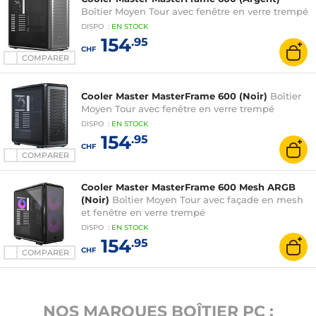
Boîtier Moyen Tour avec fenêtre en verre trempé
DISPO
:
EN
STOCK
154
.95
CHF
COMPARER
Cooler Master MasterFrame 600 (Noir)
Boîtier
Moyen Tour avec fenêtre en verre trempé
DISPO
:
EN
STOCK
154
.95
CHF
COMPARER
Cooler Master MasterFrame 600 Mesh ARGB
(Noir)
Boîtier Moyen Tour avec façade en mesh
et fenêtre en verre trempé
DISPO
:
EN
STOCK
154
.95
CHF
COMPARER
NOS MARQUES BOÎTIER PC :