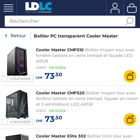
Retour
Boîtier PC transparent Cooler Master
Cooler Master CMP510
Boîtier moyen tour avec
fenêtre latérale en verre trempé et façade LED
ARGB
DISPO
:
EN
STOCK
73
.50
CHF
COMPARER
Cooler Master CMP520
Boîtier moyen tour avec
fenêtre latérale en verre trempé, façade en mesh
et 3 ventilateurs LED ARGB
DISPO
:
EN
STOCK
73
.50
CHF
COMPARER
Cooler Master Elite 302
Boîtier mini tour avec