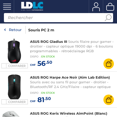
Retour
Souris PC 2 m
ASUS ROG Gladius III
Souris filaire pour gamer -
droitier - capteur optique 19000 dpi - 6 boutons
programmables - rétroéclairage RGB
DISPO
:
EN
STOCK
56
.50
CHF
COMPARER
ASUS ROG Harpe Ace Noir (Aim Lab Edition)
Souris avec ou sans fil pour gamer - droitier -
Bluetooth/RF 2.4 GHz/Filaire - capteur optique
36000 dpi - 5 boutons programmables -
DISPO
:
EN
STOCK
rétroéclairage RGB Aura Sync
81
.50
CHF
COMPARER
ASUS ROG Keris Wireless AimPoint (Blanc)