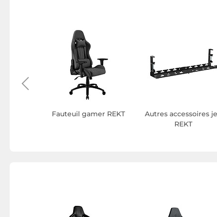
 moniteur
T
Fauteuil gamer REKT
Autres accessoires j
REKT