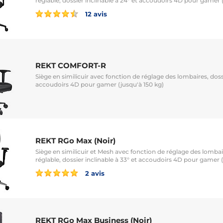
réglable, dossier inclinable à 24° et accoudoirs 4D pour gamer 
12 avis
REKT COMFORT-R
Siège en similicuir avec fonction de réglage des lombaires, dossi
accoudoirs 4D pour gamer (jusqu'à 150 kg)
REKT RGo Max (Noir)
Siège en similicuir et Mesh avec fonction de réglage des lombai
réglable, dossier inclinable à 33° et accoudoirs 4D pour gamer (
2 avis
REKT RGo Max Business (Noir)