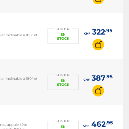
DISPO
322
.95
CHF
EN
er inclinable à 180° et
STOCK
DISPO
387
.95
er inclinable à 180° et
CHF
EN
STOCK
DISPO
462
.95
res, appuie-tête
CHF
EN