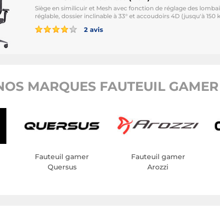
Siège en similicuir et Mesh avec fonction de réglage des lombai
réglable, dossier inclinable à 33° et accoudoirs 4D (jusqu'à 150 
2 avis
NOS MARQUES FAUTEUIL GAMER 
Fauteuil gamer
Fauteuil gamer
Quersus
Arozzi