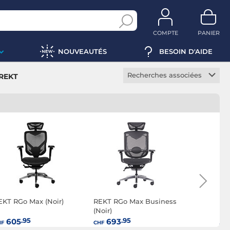
COMPTE
PANIER
NOUVEAUTÉS
BESOIN D'AIDE
Recherches associées
 REKT
Fauteuil gamer 1D
Fauteuil gamer 3D
Fauteuil gamer 4D
EKT RGo Max (Noir)
REKT RGo Max Business
REKT LEG
(Noir)
.95
.95
.9
605
693
322
HF
CHF
CHF