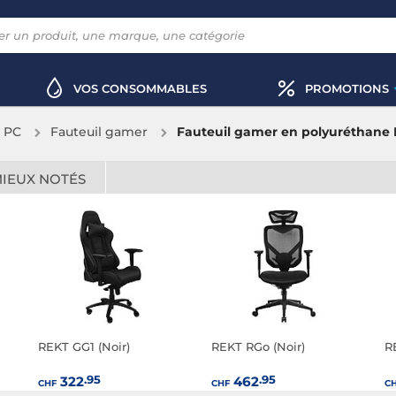
VOS CONSOMMABLES
PROMOTIONS
x PC
Fauteuil gamer
Fauteuil gamer en polyuréthane
MIEUX NOTÉS
REKT GG1 (Noir)
REKT RGo (Noir)
R
.95
.95
322
462
CHF
CHF
C