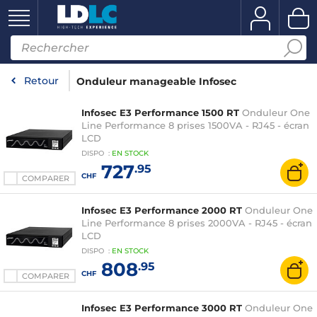
Retour
Onduleur manageable Infosec
Infosec E3 Performance 1500 RT
Onduleur One
Line Performance 8 prises 1500VA - RJ45 - écran
LCD
DISPO
:
EN
STOCK
727
.95
CHF
COMPARER
Infosec E3 Performance 2000 RT
Onduleur One
Line Performance 8 prises 2000VA - RJ45 - écran
LCD
DISPO
:
EN
STOCK
808
.95
CHF
COMPARER
Infosec E3 Performance 3000 RT
Onduleur One