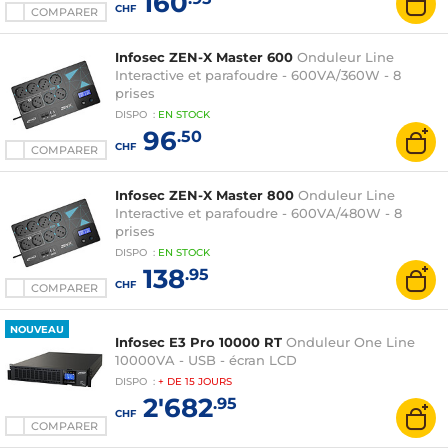
160
CHF
COMPARER
Infosec ZEN-X Master 600
Onduleur Line
Interactive et parafoudre - 600VA/360W - 8
prises
DISPO
:
EN
STOCK
96
.50
CHF
COMPARER
Infosec ZEN-X Master 800
Onduleur Line
Interactive et parafoudre - 600VA/480W - 8
prises
DISPO
:
EN
STOCK
138
.95
CHF
COMPARER
NOUVEAU
Infosec E3 Pro 10000 RT
Onduleur One Line
10000VA - USB - écran LCD
DISPO
:
+ DE
15 JOURS
2'682
.95
CHF
COMPARER