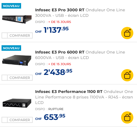
NOUVEAU
Infosec E3 Pro 3000 RT
Onduleur One Line
3000VA - USB - écran LCD
DISPO
:
+ DE
15 JOURS
1'137
.95
CHF
COMPARER
NOUVEAU
Infosec E3 Pro 6000 RT
Onduleur One Line
6000VA - USB - écran LCD
DISPO
:
+ DE
15 JOURS
2'438
.95
CHF
COMPARER
Infosec E3 Performance 1100 RT
Onduleur One
Line Performance 8 prises 1100VA - RJ45 - écran
LCD
DISPO
:
RUPTURE
653
.95
CHF
COMPARER