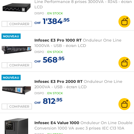
Line Performance 8 prises 3000VA - RJ45 - écran
LCD
DISPO
:
EN
STOCK
1'384
.95
CHF
COMPARER
NOUVEAU
Infosec E3 Pro 1000 RT
Onduleur One Line
1000VA - USB - écran LCD
DISPO
:
EN
STOCK
568
.95
CHF
COMPARER
NOUVEAU
Infosec E3 Pro 2000 RT
Onduleur One Line
2000VA - USB - écran LCD
DISPO
:
EN
STOCK
812
.95
CHF
COMPARER
Infosec E4 Value 1000
Onduleur On Line Double
Conversion 1000 VA avec 3 prises IEC C13 10A