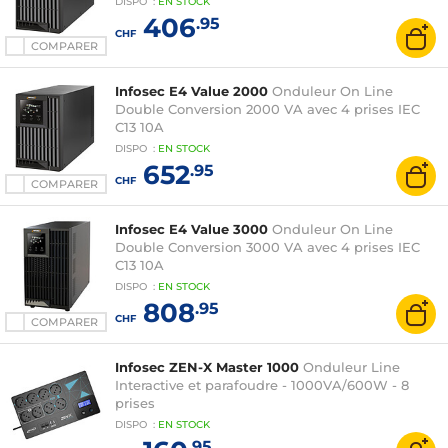
DISPO
:
EN
STOCK
406
.95
CHF
COMPARER
Infosec E4 Value 2000
Onduleur On Line
Double Conversion 2000 VA avec 4 prises IEC
C13 10A
DISPO
:
EN
STOCK
652
.95
CHF
COMPARER
Infosec E4 Value 3000
Onduleur On Line
Double Conversion 3000 VA avec 4 prises IEC
C13 10A
DISPO
:
EN
STOCK
808
.95
CHF
COMPARER
Infosec ZEN-X Master 1000
Onduleur Line
Interactive et parafoudre - 1000VA/600W - 8
prises
DISPO
:
EN
STOCK
.95