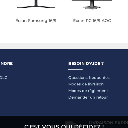
S
Écran Samsung 16/9
Écran PC 16/9 AOC
INDRE
BESOIN D'AIDE ?
LDLC
Questions fréquentes
Modes de livraison
Modes de règlement
Demander un retour
LIVRAISON EXPR
C'EST VOUS QUI DÉCIDEZ !