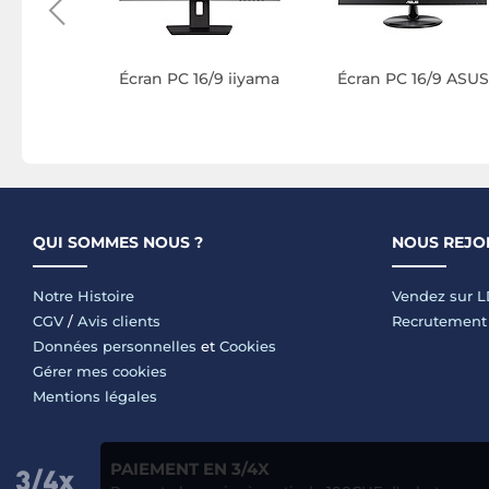
ED BenQ
Écran PC 16/9 iiyama
Écran PC 16/9 ASU
ie
QUI SOMMES NOUS ?
NOUS REJO
Notre Histoire
Vendez sur 
CGV
/
Avis clients
Recrutement
Données personnelles
et
Cookies
Gérer mes cookies
Mentions légales
PAIEMENT EN 3/4X