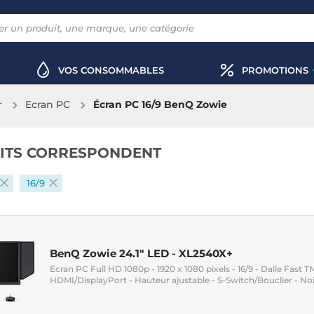
VOS CONSOMMABLES
PROMOTIONS
r
Ecran PC
Écran PC 16/9 BenQ Zowie
ITS CORRESPONDENT
16/9
BenQ Zowie 24.1" LED - XL2540X+
Ecran PC Full HD 1080p - 1920 x 1080 pixels - 16/9 - Dalle Fast T
HDMI/DisplayPort - Hauteur ajustable - S-Switch/Bouclier - Noi