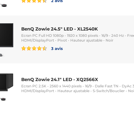
2 avis
BenQ Zowie 24.5" LED - XL2540K
Ecran PC Full HD 1080p - 1920 x 1080 pixels - 16/9 - 240 Hz - 
HDMI/DisplayPort - Pivot - Hauteur ajustable - Noir
3 avis
BenQ Zowie 24.1" LED - XQ2566X
Ecran PC 2.5K - 2560 x 1440 pixels - 16/9 - Dalle Fast TN - DyAc 3
HDMI/DisplayPort - Hauteur ajustable - S-Switch/Bouclier - Noi