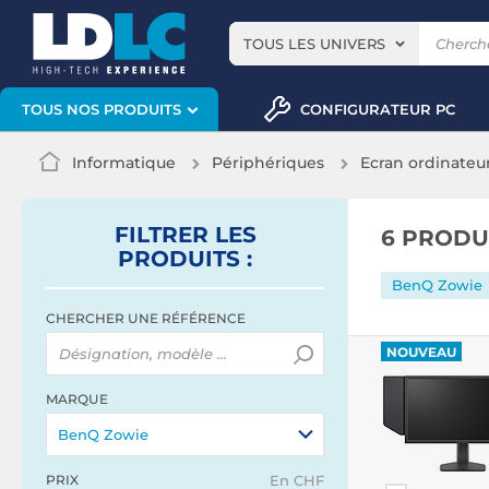
TOUS LES UNIVERS
CONFIGURATEUR PC
TOUS NOS PRODUITS
Informatique
Périphériques
Ecran ordinateu
FILTRER
LES
6 PRODU
PRODUITS
:
BenQ Zowie
CHERCHER UNE RÉFÉRENCE
NOUVEAU
MARQUE
BenQ Zowie
PRIX
En CHF