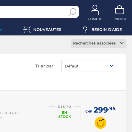
COMPTE
PANIER
NOUVEAUTÉS
BESOIN D'AIDE
Recherches associées
Ecran PC gamer
Ecran PC bureautique
Trier par :
Défaut
Ecran PC professionnel
Ecran PC incurvé
Ecran PC HDR
Ecran PC borderless
DISPO
Ecran PC tactile
299
.95
CHF
EN
N - 280 Hz -
Ecran portable
STOCK
r
Ecran PC IPS