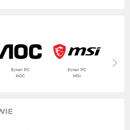
Ec
Ecran PC
Ecran PC
AOC
MSI
WIE