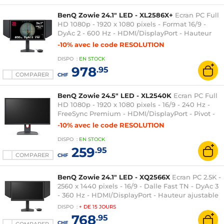
BenQ Zowie 24.1" LED - XL2586X+
Ecran PC Full
HD 1080p - 1920 x 1080 pixels - Format 16/9 -
DyAc 2 - 600 Hz - HDMI/DisplayPort - Hauteur
ajustable - S-Switch/Bouclier - Noir
-10% avec le code RESOLUTION
DISPO
:
EN
STOCK
978
.95
COMPARER
CHF
BenQ Zowie 24.5" LED - XL2540K
Ecran PC Full
HD 1080p - 1920 x 1080 pixels - 16/9 - 240 Hz -
FreeSync Premium - HDMI/DisplayPort - Pivot -
Hauteur ajustable - Noir
-10% avec le code RESOLUTION
DISPO
:
EN
STOCK
259
.95
COMPARER
CHF
BenQ Zowie 24.1" LED - XQ2566X
Ecran PC 2.5K -
2560 x 1440 pixels - 16/9 - Dalle Fast TN - DyAc 3
- 360 Hz - HDMI/DisplayPort - Hauteur ajustable
- S-Switch/Bouclier - Noir
DISPO
:
+ DE
15 JOURS
768
.95
CHF