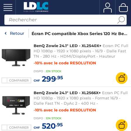
Retour
Écran PC compatible Xbox Series 120 Hz BenQ Zowie
BenQ Zowie 24.1" LED - XL2540X+
Ecran PC Full
HD 1080p - 1920 x 1080 pixels - 16/9 - Dalle Fast
TN - 280 Hz - HDMI/DisplayPort - Hauteur
ajustable - S-Switch/Bouclier - Noir
-10% avec le code RESOLUTION
DISPO
:
EN
STOCK
299
.95
COMPARER
CHF
BenQ Zowie 24.1" LED - XL2566X+
Ecran PC Full
HD 1080p - 1920 x 1080 pixels - Format 16/9 -
Dalle Fast TN - DyAc 2 - 400 Hz -
HDMI/DisplayPort - Hauteur ajustable - S-
-10% avec le code RESOLUTION
Switch/Bouclier - Noir
DISPO
:
EN
STOCK
520
.95
COMPARER
CHF