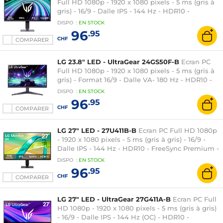
Full HD 1080p - 1920 x 1080 pixels - 5 ms (gris à
gris) - 16/9 - Dalle IPS - 144 Hz - HDR10 -
FreeSync / Compatible G-SYNC -
DISPO
:
EN
STOCK
HDMI/DisplayPort - Réglage en hauteur - Noir
96
.95
CHF
COMPARER
LG 23.8" LED - UltraGear 24GS50F-B
Ecran PC
Full HD 1080p - 1920 x 1080 pixels - 5 ms (gris à
gris) - Format 16/9 - Dalle VA- 180 Hz - HDR10 -
FreeSync - HDMI/DisplayPort - Noir
DISPO
:
EN
STOCK
96
.95
CHF
COMPARER
LG 27" LED - 27U411B-B
Ecran PC Full HD 1080p
- 1920 x 1080 pixels - 5 ms (gris à gris) - 16/9 -
Dalle IPS - 144 Hz - HDR10 - FreeSync Premium -
HDMI/VGA - Noir
DISPO
:
EN
STOCK
96
.95
CHF
COMPARER
LG 27" LED - UltraGear 27G411A-B
Ecran PC Full
HD 1080p - 1920 x 1080 pixels - 5 ms (gris à gris)
- 16/9 - Dalle IPS - 144 Hz (OC) - HDR10 -