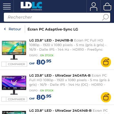
Retour
Écran PC Adaptive-Sync LG
LG 23.8" LED - 24U411B-B
Ecran PC Full HD
1080p - 1920 x 1080 pixels - 5 ms (gris à gris) -
16/9 - Dalle IPS - 144 Hz - HDR10 - FreeSync
Premium - HDMI/VGA - Noir
DISPO
:
EN
STOCK
80
.95
CHF
COMPARER
LG 23.8" LED - UltraGear 24G411A-B
Ecran PC
Full HD 1080p - 1920 x 1080 pixels - 5 ms (gris à
gris) - 16/9 - Dalle IPS - 144 Hz (OC) - HDR10 -
FreeSync / Compatible G-SYNC -
DISPO
:
EN
STOCK
HDMI/DisplayPort - Noir
80
.95
CHF
COMPARER
LG 23.8" LED - UltraGear 24G414B-B
Ecran PC